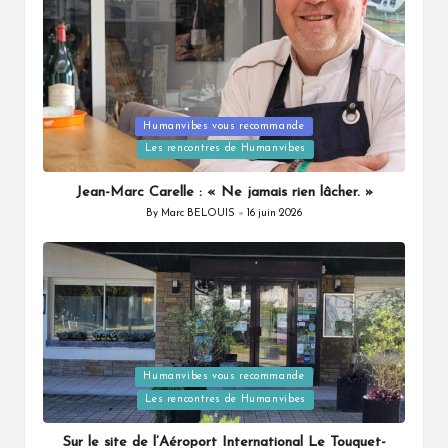
Humanvibes vous recommande
Posted
Les rencontres de Humanvibes
in
Jean-Marc Carelle : « Ne jamais rien lâcher. »
By
Marc BELOUIS
16 juin 2026
Posted
by
Humanvibes vous recommande
Posted
Les rencontres de Humanvibes
in
Sur le site de l’Aéroport International Le Touquet-