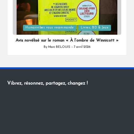
Posted
Humanvibes vous recommande
Livres, BD & Jeux
in
Avis novélisé sur le roman « À l’ombre de Winnicott »
By
Marc BELOUIS
7 avril 2026
Posted
by
Vibrez, résonnez, partagez, changez !