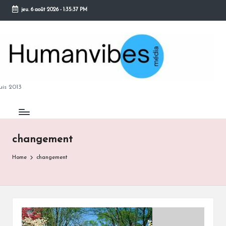
jeu. 6 août 2026
-
1:35:37 PM
Skip
to
content
M
is 2013
changement
B
Home
changement