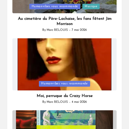
Posted
Humanvibes vous recommande
Musique
in
Au cimetière du Père-Lachaise, les fans fêtent Jim
Morrison
By
Marc BELOUIS
7 mai 2026
Posted
by
Posted
Humanvibes vous recommande
in
Moi, perruque du Crazy Horse
By
Marc BELOUIS
4 mai 2026
Posted
by