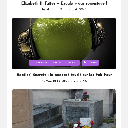
Elizabeth II, faites « Escale » gastronomique !
By
Marc BELOUIS
11 juin 2026
Posted
by
Posted
Humanvibes vous recommande
Musique
in
Beatles’ Secrets : le podcast érudit sur les Fab Four
By
Marc BELOUIS
21 mai 2026
Posted
by