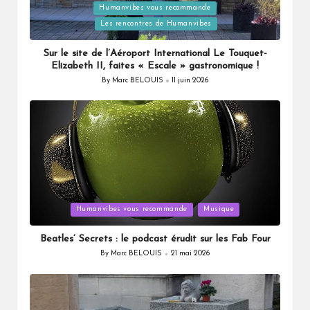
Humanvibes vous recommande
Posted
Les rencontres de Humanvibes
in
Sur le site de l’Aéroport International Le Touquet-
Elizabeth II, faites « Escale » gastronomique !
By
Marc BELOUIS
11 juin 2026
Posted
by
Posted
Humanvibes vous recommande
Musique
in
Beatles’ Secrets : le podcast érudit sur les Fab Four
By
Marc BELOUIS
21 mai 2026
Posted
by