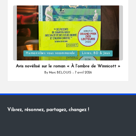
by
Posted
Humanvibes vous recommande
Livres, BD & Jeux
in
Avis novélisé sur le roman « À l’ombre de Winnicott »
By
Marc BELOUIS
7 avril 2026
Posted
by
Vibrez, résonnez, partagez, changez !