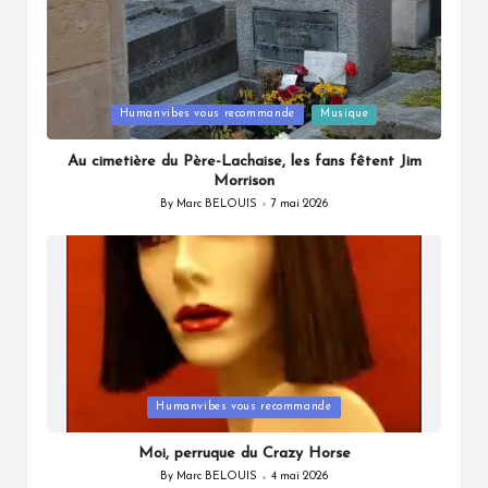
Posted
Humanvibes vous recommande
Musique
in
Au cimetière du Père-Lachaise, les fans fêtent Jim
Morrison
By
Marc BELOUIS
7 mai 2026
Posted
by
Posted
Humanvibes vous recommande
in
Moi, perruque du Crazy Horse
By
Marc BELOUIS
4 mai 2026
Posted