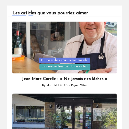
Les articles que vous pourriez aimer
Humanvibes vous recommande
Posted
Les rencontres de Humanvibes
in
Jean-Marc Carelle : « Ne jamais rien lâcher. »
By
Marc BELOUIS
16 juin 2026
Posted
by