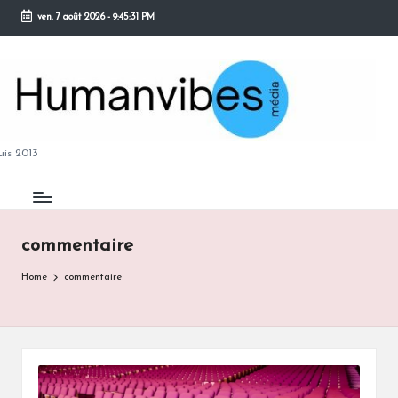
ven. 7 août 2026
-
9:45:32 PM
Skip
to
content
M
is 2013
commentaire
B
Home
commentaire