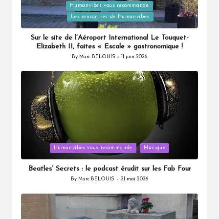
Humanvibes vous recommande
Posted
Les rencontres de Humanvibes
in
Sur le site de l’Aéroport International Le Touquet-
Elizabeth II, faites « Escale » gastronomique !
By
Marc BELOUIS
11 juin 2026
Posted
by
Posted
Humanvibes vous recommande
Musique
in
Beatles’ Secrets : le podcast érudit sur les Fab Four
By
Marc BELOUIS
21 mai 2026
Posted
by