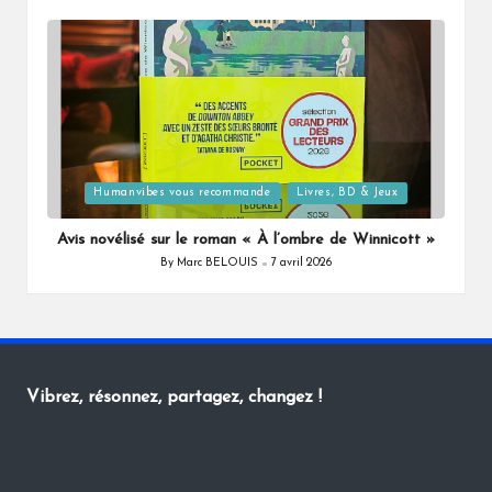
by
Posted
Humanvibes vous recommande
Livres, BD & Jeux
in
Avis novélisé sur le roman « À l’ombre de Winnicott »
By
Marc BELOUIS
7 avril 2026
Posted
by
Vibrez, résonnez, partagez, changez !