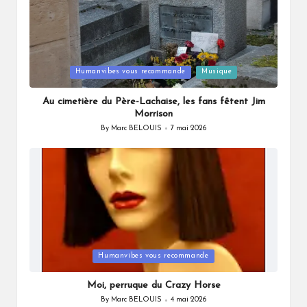
Posted
Humanvibes vous recommande
Musique
in
Au cimetière du Père-Lachaise, les fans fêtent Jim
Morrison
By
Marc BELOUIS
7 mai 2026
Posted
by
Posted
Humanvibes vous recommande
in
Moi, perruque du Crazy Horse
By
Marc BELOUIS
4 mai 2026
Posted