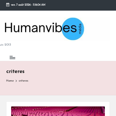
ven. 7 août 2026
-
11:16:05 AM
Skip
to
content
M
is 2013
criteres
B
Home
criteres