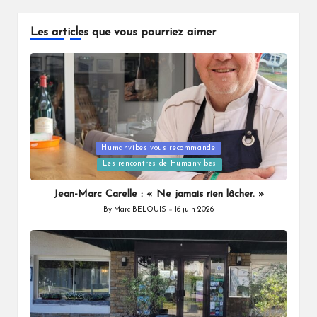
Les articles que vous pourriez aimer
Humanvibes vous recommande
Posted
Les rencontres de Humanvibes
in
Jean-Marc Carelle : « Ne jamais rien lâcher. »
By
Marc BELOUIS
16 juin 2026
Posted
by