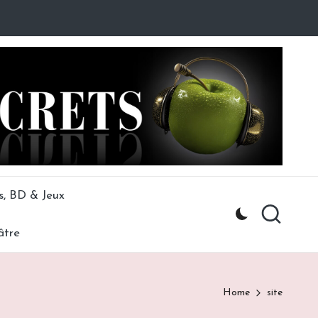
s, BD & Jeux
âtre
Home
site