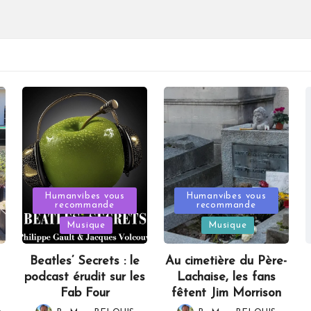
Posted
Posted
Humanvibes vous
Humanvibes vous
recommande
recommande
in
in
Musique
Musique
Beatles’ Secrets : le
Au cimetière du Père-
podcast érudit sur les
Lachaise, les fans
Fab Four
fêtent Jim Morrison
,