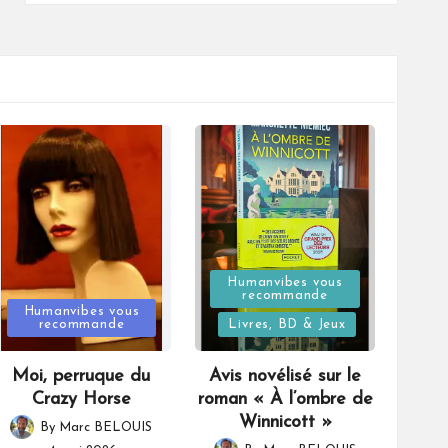
Posted
Humanvibes vous
recommande
Posted
in
Humanvibes vous
recommande
Livres, BD & Jeux
in
Moi, perruque du
Avis novélisé sur le
Crazy Horse
roman « À l’ombre de
Winnicott »
By
Marc BELOUIS
Posted