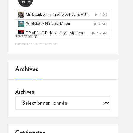
Humanvibes
·
Humanvibes.com
Archives
Archives