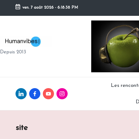
ven. 7 août 2026
-
6:18:39 PM
Skip
to
content
H
Depuis 2013
U
M
A
Les rencon
Linkedin.com
facebook.com
Youtube.com
Instagram.com
N
D
V
IB
site
E