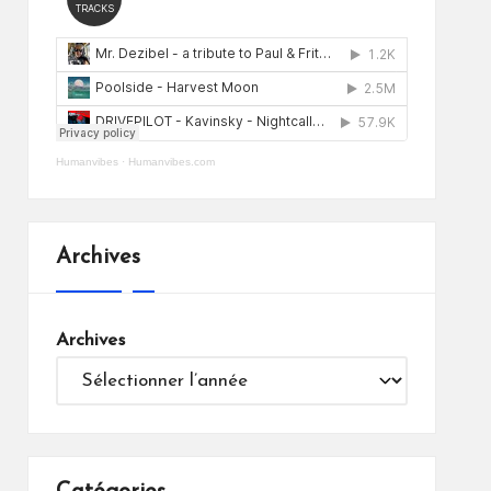
Humanvibes
·
Humanvibes.com
Archives
Archives