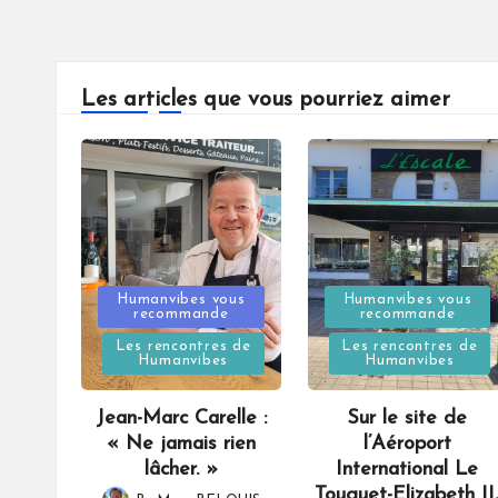
Les articles que vous pourriez aimer
Posted
Posted
Humanvibes vous
Humanvibes vous
recommande
recommande
in
in
Les rencontres de
Les rencontres de
Humanvibes
Humanvibes
Jean-Marc Carelle :
Sur le site de
« Ne jamais rien
l’Aéroport
lâcher. »
International Le
Touquet-Elizabeth II