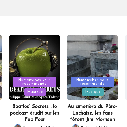
Posted
Posted
Humanvibes vous
Humanvibes vous
recommande
recommande
in
in
Musique
Musique
Beatles’ Secrets : le
Au cimetière du Père-
podcast érudit sur les
Lachaise, les fans
Fab Four
fêtent Jim Morrison
,