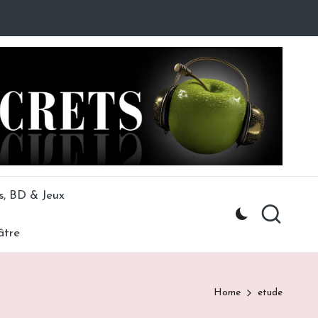
s, BD & Jeux
âtre
Home
etude