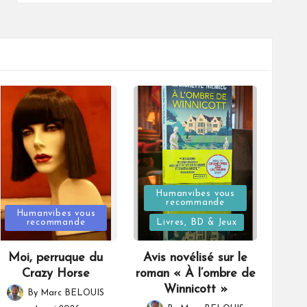
Posted
Humanvibes vous
recommande
Posted
in
Humanvibes vous
recommande
Livres, BD & Jeux
in
Moi, perruque du
Avis novélisé sur le
Crazy Horse
roman « À l’ombre de
Winnicott »
By
Marc BELOUIS
Posted