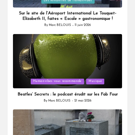
Les rencontres de Humanvibes
in
Sur le site de l’Aéroport International Le Touquet-
Elizabeth II, faites « Escale » gastronomique !
By
Marc BELOUIS
11 juin 2026
Posted
by
Posted
Humanvibes vous recommande
Musique
in
Beatles’ Secrets : le podcast érudit sur les Fab Four
By
Marc BELOUIS
21 mai 2026
Posted
by