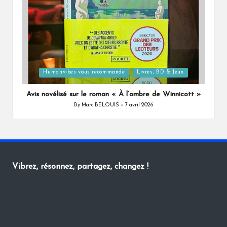
Posted
Humanvibes vous recommande
Livres, BD & Jeux
in
Avis novélisé sur le roman « À l’ombre de Winnicott »
By
Marc BELOUIS
7 avril 2026
Posted
by
Vibrez, résonnez, partagez, changez !