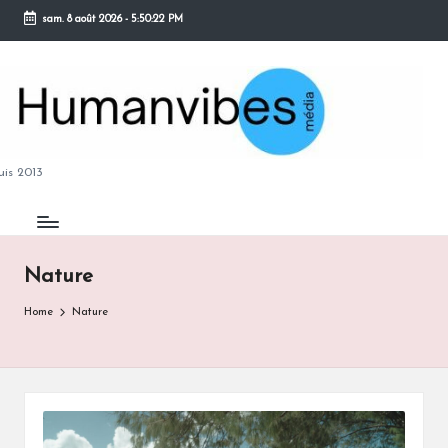
sam. 8 août 2026
-
5:50:23 PM
Skip
to
content
M
is 2013
Nature
B
Home
Nature