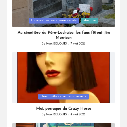
Posted
Humanvibes vous recommande
Musique
in
Au cimetière du Père-Lachaise, les fans fêtent Jim
Morrison
By
Marc BELOUIS
7 mai 2026
Posted
by
Posted
Humanvibes vous recommande
in
Moi, perruque du Crazy Horse
By
Marc BELOUIS
4 mai 2026
Posted
by