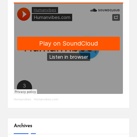
Humanvibes
·
Humanvibes.com
Archives