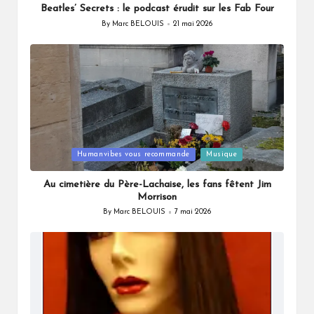
Beatles’ Secrets : le podcast érudit sur les Fab Four
By
Marc BELOUIS
21 mai 2026
Posted
by
Posted
Humanvibes vous recommande
Musique
in
Au cimetière du Père-Lachaise, les fans fêtent Jim
Morrison
By
Marc BELOUIS
7 mai 2026
Posted
by