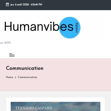
jeu. 6 août 2026
-
9:19:50 PM
Skip
to
content
M
is 2013
Communication
B
Home
Communication