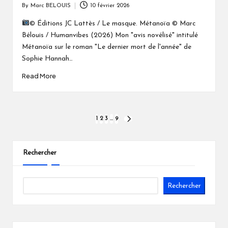
By
Marc BELOUIS
10 février 2026
Posted
by
© Éditions JC Lattès / Le masque. Métanoïa © Marc
Bélouis / Humanvibes (2026) Mon "avis novélisé" intitulé
Métanoïa sur le roman "Le dernier mort de l'année" de
Sophie Hannah…
Read More
Pagination
1
2
3
…
9
NEXT
PAGE
des
publications
Rechercher
Rechercher