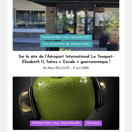
Humanvibes vous recommande
Posted
Les rencontres de Humanvibes
in
Sur le site de l’Aéroport International Le Touquet-
Elizabeth II, faites « Escale » gastronomique !
By
Marc BELOUIS
11 juin 2026
Posted
by
Posted
Humanvibes vous recommande
Musique
in