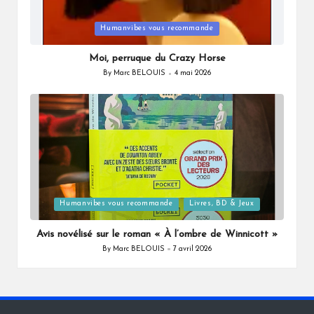
Posted
Humanvibes vous recommande
in
Moi, perruque du Crazy Horse
By
Marc BELOUIS
4 mai 2026
Posted
by
Posted
Humanvibes vous recommande
Livres, BD & Jeux
in
Avis novélisé sur le roman « À l’ombre de Winnicott »
By
Marc BELOUIS
7 avril 2026
Posted
by