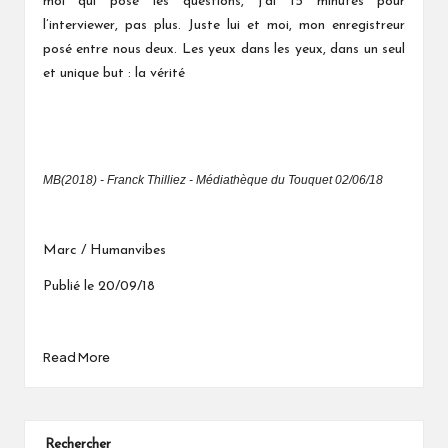
moi qui pose les questions, j'ai 15 minutes pour
l’interviewer, pas plus. Juste lui et moi, mon enregistreur
posé entre nous deux. Les yeux dans les yeux, dans un seul
et unique but : la vérité
MB(2018) - Franck Thilliez - Médiathèque du Touquet 02/06/18
Marc / Humanvibes
Publié le 20/09/18
Read More
Rechercher