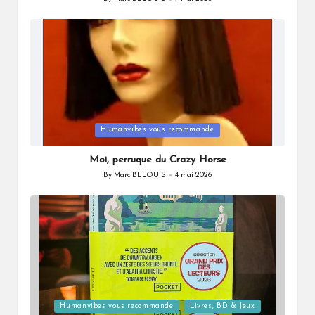
Posted
by
Posted
Humanvibes vous recommande
in
Moi, perruque du Crazy Horse
By
Marc BELOUIS
4 mai 2026
Posted
by
Posted
Humanvibes vous recommande
Livres, BD & Jeux