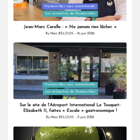
Humanvibes vous recommande
Posted
Les rencontres de Humanvibes
in
Jean-Marc Carelle : « Ne jamais rien lâcher. »
By
Marc BELOUIS
16 juin 2026
Posted
by
Humanvibes vous recommande
Posted
Les rencontres de Humanvibes
in
Sur le site de l’Aéroport International Le Touquet-
Elizabeth II, faites « Escale » gastronomique !
By
Marc BELOUIS
11 juin 2026
Posted
by