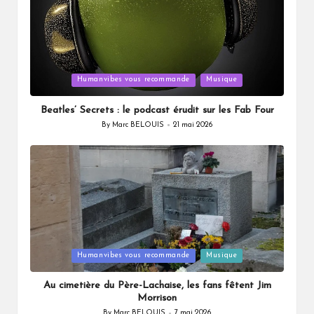
Posted
Humanvibes vous recommande
Musique
in
Beatles’ Secrets : le podcast érudit sur les Fab Four
By
Marc BELOUIS
21 mai 2026
Posted
by
Posted
Humanvibes vous recommande
Musique
in
Au cimetière du Père-Lachaise, les fans fêtent Jim
Morrison
By
Marc BELOUIS
7 mai 2026