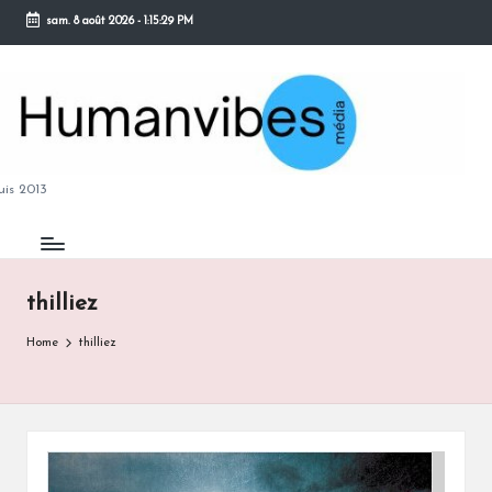
sam. 8 août 2026
-
1:15:30 PM
Skip
to
content
M
is 2013
thilliez
B
Home
thilliez