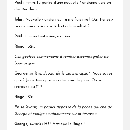
Paul
: Hmm, tu parles d’une nouvelle / ancienne version
des Beatles ?
John
: Nouvelle / ancienne… Tu me fais rire ! Oui. Penses-
tu que nous serions satisfaits du résultat ?
Paul
: Qui ne tente rien, n’a rien.
Ringo
: Sûr…
Des gouttes commencent à tomber accompagnées de
bourrasques.
George
,
se lève. Il regarde le ciel menaçant
: Vous savez
quoi ? Je ne tiens pas à rester sous la pluie. On se
er
retrouve au 1
?
Ringo
: Sûr…
En se levant, un papier dépasse de la poche gauche de
George et voltige soudainement sur la terrasse.
George
,
surpris
:
Hé ! Attrape-le Ringo !