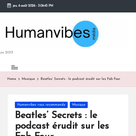
jeu. 6 août 2026
-
3:09:46 PM
Skip
to
content
M
is 2013
Home
Musique
Beatles’ Secrets : le podcast érudit sur les Fab Four
B
Posted
Humanvibes vous recommande
Musique
in
Beatles’ Secrets : le
podcast érudit sur les