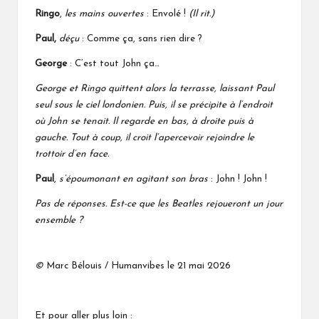
Ringo
,
les mains ouvertes
: Envolé !
(Il rit.)
Paul,
déçu
: Comme ça, sans rien dire ?
George
: C’est tout John ça…
George et Ringo quittent alors la terrasse, laissant Paul
seul sous le ciel londonien. Puis, il se précipite à l’endroit
où John se tenait. Il regarde en bas, à droite puis à
gauche. Tout à coup, il croit l’apercevoir rejoindre le
trottoir d’en face.
Paul
,
s’époumonant en agitant son bras
: John ! John !
Pas de réponses. Est-ce que les Beatles rejoueront un jour
ensemble ?
©
Marc Bélouis / Humanvibes le 21 mai 2026
Et pour aller plus loin :