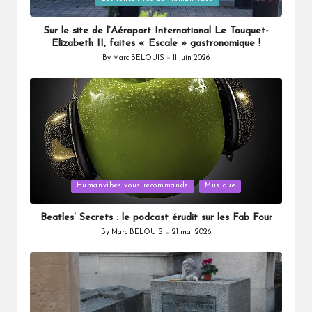
Sur le site de l’Aéroport International Le Touquet-
Elizabeth II, faites « Escale » gastronomique !
By
Marc BELOUIS
11 juin 2026
Posted
by
Posted
Humanvibes vous recommande
Musique
in
Beatles’ Secrets : le podcast érudit sur les Fab Four
By
Marc BELOUIS
21 mai 2026
Posted
by