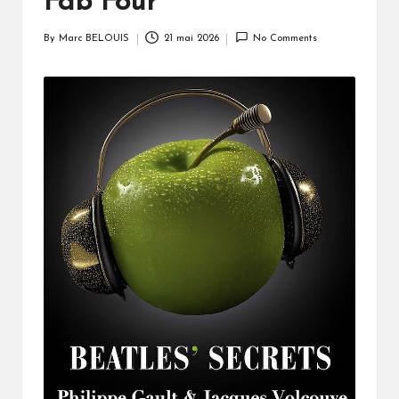
Fab Four
By
Marc BELOUIS
21 mai 2026
No Comments
Posted
by