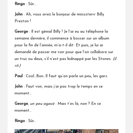
Ringo
: Sûr…
John
: Ah, vous avez le bonjour de miisssterrr Billy
Preston !
George
: Il est génial Billy ! Je l’ai eu au téléphone la
semaine dernière, il commence à bosser sur un album
pour la fin de l’année, m’a-t-il dit. Et puis, je lui ai
demandé de passer me voir pour que l’on collabore sur
un truc ou deux, s’il n’est pas kidnappé par les Stones.
(il
rit.)
Paul
: Cool…Bon…Il faut qu’on parle un peu, les gars.
John
: Faut voir, mais j’ai pas trop le temps en ce
moment…
George
,
un peu agacé
: Mais t’es là, non ? En ce
moment…
Ringo
: Sûr…