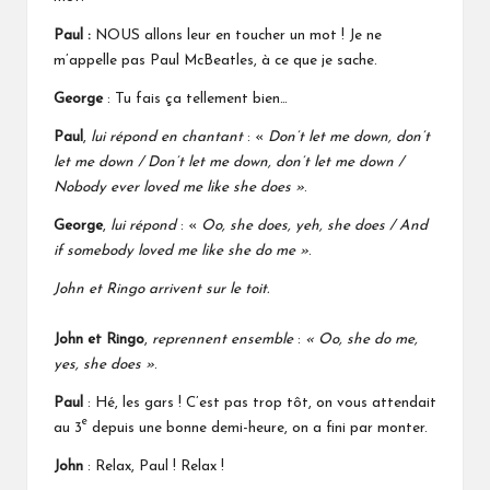
Paul :
NOUS allons leur en toucher un mot ! Je ne
m’appelle pas Paul McBeatles, à ce que je sache.
George
: Tu fais ça tellement bien…
Paul
,
lui répond en chantant
: «
Don’t let me down, don’t
let me down / Don’t let me down, don’t let me down /
Nobody ever loved me like she does
»
.
George
,
lui répond
: «
Oo, she does, yeh, she does / And
if somebody loved me like she do me »
.
John et Ringo arrivent sur le toit.
John et Ringo
,
reprennent ensemble
:
« Oo, she do me,
yes, she does »
.
Paul
: Hé, les gars ! C’est pas trop tôt, on vous attendait
e
au 3
depuis une bonne demi-heure, on a fini par monter.
John
: Relax, Paul ! Relax !