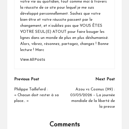
votre vie au quotidien, tout comme moi à travers
la réussite de ce site pour lequel je me suis
développé personnellement. Sachez que votre
bien-être et votre réussite passent par le
changement, et n’oubliez pas que VOUS ÊTES
VOTRE SEUL(E) ATOUT pour faire bouger les
lignes dans un monde de plus en plus déshumanisé.
Alors, vibrez, résonnez, partagez, changez ! Bonne
lecture ! Marc
View All Posts
Post
Previous Post
Next Post
navigation
Philippe Tailleferd :
Azou vs Cosinus (99) :
« Chacun doit rester à sa
03/05/2026 – La journée
place… »
mondiale de la liberté de
la presse
Comments