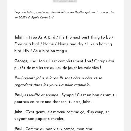
Logo du futur premier musée officiel sur les Beatles qui ouvrira ses portes
en 2027
! © Apple Corps Ltd
John
: « Free As A Bird / It’s the next best thing to be /
Free as a bird / Home / Home and dry / Like a homing
bird I fly / As a bird on wing ».
George
,
crie
:
Mais il est complètement fou ! Occupe-toi
plutôt de ma lettre au lieu de jouer les volatiles
!
Paul rejoint John, hilares. Ils sont côte à côte et se
regardent dans les yeux. La pluie redouble.
Paul
,
essoufflé et trempé
: Sympa ! C’est un bon début, tu
pourrais en faire une chanson, tu sais, John…
John :
C’est gentil, c’est venu comme ça, d’un coup, en
voyant son papier s’envoler.
Paul :
Comme au bon vieux temps, mon ami.