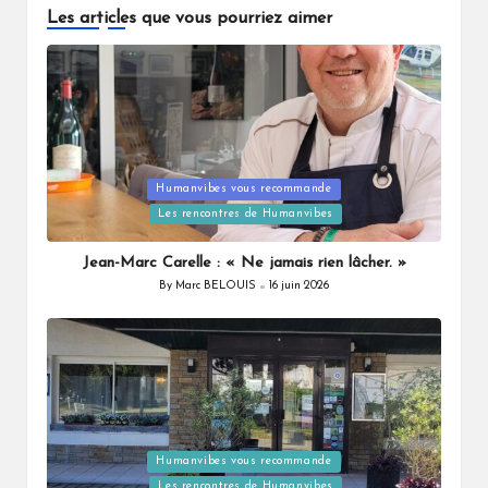
Les articles que vous pourriez aimer
Posted
Humanvibes vous recommande
in
Les rencontres de Humanvibes
Jean-Marc Carelle : « Ne jamais rien lâcher. »
By
Marc BELOUIS
16 juin 2026
Posted
by
Posted
Humanvibes vous recommande
in
Les rencontres de Humanvibes