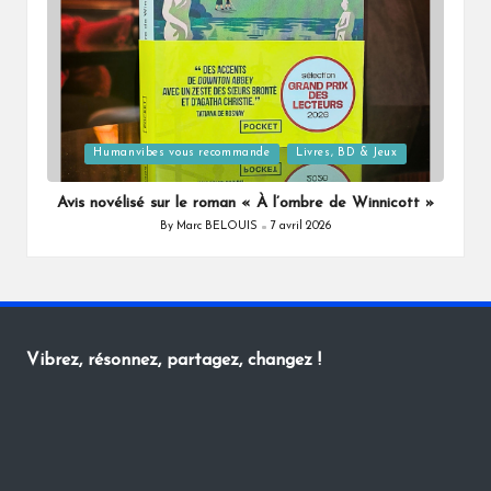
Posted
Humanvibes vous recommande
Livres, BD & Jeux
in
Avis novélisé sur le roman « À l’ombre de Winnicott »
By
Marc BELOUIS
7 avril 2026
Posted
by
Vibrez, résonnez, partagez, changez !