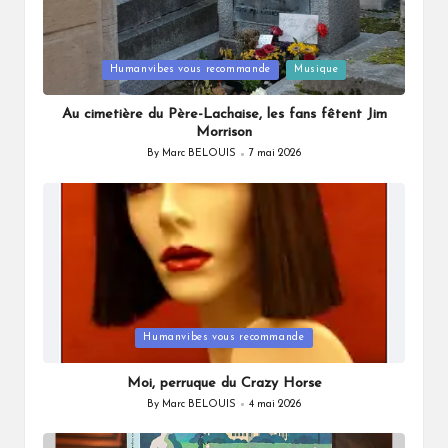
Posted
Humanvibes vous recommande
Musique
in
Au cimetière du Père-Lachaise, les fans fêtent Jim
Morrison
By
Marc BELOUIS
7 mai 2026
Posted
by
Posted
Humanvibes vous recommande
in
Moi, perruque du Crazy Horse
By
Marc BELOUIS
4 mai 2026
Posted
by