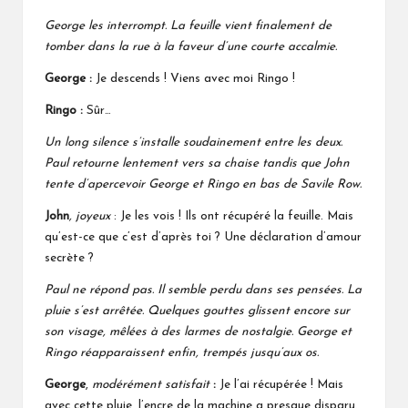
George les interrompt. La feuille vient finalement de
tomber dans la rue
à la faveur d’une courte accalmie.
George :
Je descends ! Viens avec moi Ringo !
Ringo :
Sûr…
Un long silence s’installe soudainement entre les deux.
Paul retourne lentement vers sa chaise tandis que John
tente d’apercevoir George et Ringo en bas de Savile Row.
John
, joyeux
: Je les vois ! Ils ont récupéré la feuille. Mais
qu’est-ce que c’est d’après toi ? Une déclaration d’amour
secrète ?
Paul ne répond pas. Il semble perdu dans ses pensées. La
pluie s’est arrêtée. Quelques gouttes glissent encore sur
son visage, mêlées à des larmes de nostalgie. George et
Ringo réapparaissent enfin, trempés jusqu’aux os.
George
,
modérément satisfait
:
Je l’ai récupérée ! Mais
avec cette pluie, l’encre de la machine a presque disparu.