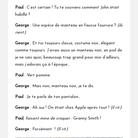
Paul
: C’est certain ! Tu te souviens comment John était
habillé ?
George
: Une espèce de manteau en fausse fourrure ?
(ils
rient.)
George
: Et toi toujours classe, costume noir, élégant
comme toujours. J’avais aussi un manteau noir, en poil de
je ne sais quoi, beaucoup trop grand pour moi d’ailleurs,
mais j’adorais ça à l’époque…
Paul
: Vert pomme.
George
: Mais non, manteau noir, je te dis.
Paul
: Je te parle de ton pantalon…
George
: Ah oui ! On était chez Apple après tout !
(il rit.)
Paul
,
faisant mine de croquer
: Granny Smith !
George
: Forcément !
(Il rit.)