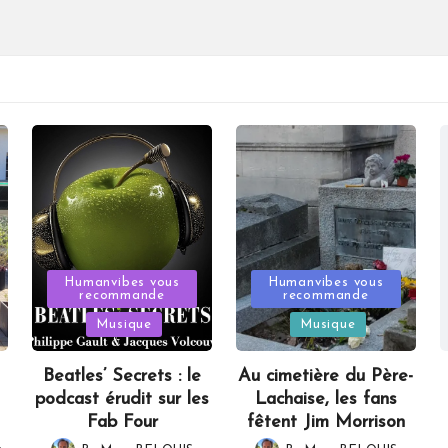
Posted
Posted
Humanvibes vous
Humanvibes vous
recommande
recommande
in
in
Musique
Musique
Beatles’ Secrets : le
Au cimetière du Père-
podcast érudit sur les
Lachaise, les fans
Fab Four
fêtent Jim Morrison
,