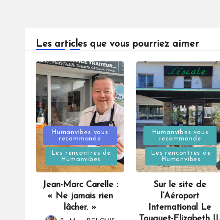
Les articles que vous pourriez aimer
Posted
Posted
Humanvibes vous
Humanvibes vous
recommande
recommande
in
in
Les rencontres de
Les rencontres de
Humanvibes
Humanvibes
Jean-Marc Carelle :
Sur le site de
« Ne jamais rien
l’Aéroport
lâcher. »
International Le
Touquet-Elizabeth II