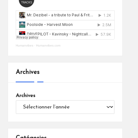
Humanvibes
·
Humanvibes.com
Archives
Archives