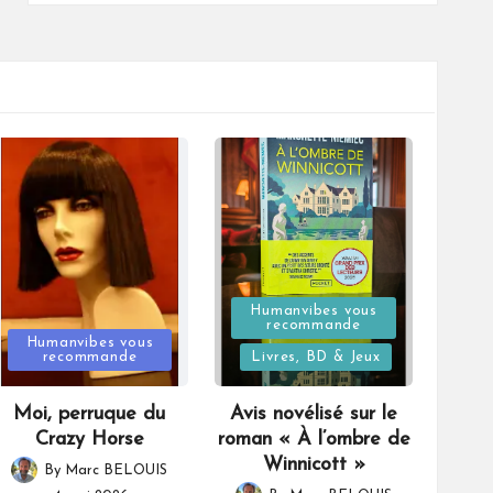
Posted
Humanvibes vous
recommande
Posted
in
Humanvibes vous
recommande
Livres, BD & Jeux
in
Moi, perruque du
Avis novélisé sur le
Crazy Horse
roman « À l’ombre de
Winnicott »
By
Marc BELOUIS
Posted