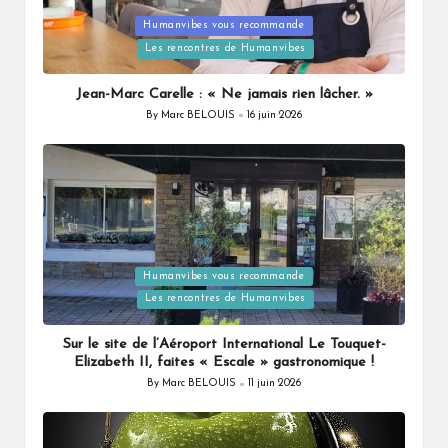
Posted
Humanvibes vous recommande
in
Les rencontres de Humanvibes
Jean-Marc Carelle : « Ne jamais rien lâcher. »
By
Marc BELOUIS
16 juin 2026
Posted
by
Posted
Humanvibes vous recommande
in
Les rencontres de Humanvibes
Sur le site de l’Aéroport International Le Touquet-
Elizabeth II, faites « Escale » gastronomique !
By
Marc BELOUIS
11 juin 2026
Posted
by