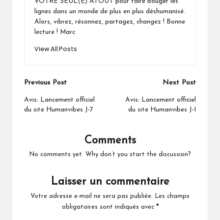
VOTRE SEUL(E) ATOUT pour faire bouger les
lignes dans un monde de plus en plus déshumanisé.
Alors, vibrez, résonnez, partagez, changez ! Bonne
lecture ! Marc
View All Posts
Post
Previous Post
Next Post
navigation
Avis: Lancement officiel
Avis: Lancement officiel
du site Humanvibes J-7
du site Humanvibes J-1
Comments
No comments yet. Why don’t you start the discussion?
Laisser un commentaire
Votre adresse e-mail ne sera pas publiée.
Les champs
obligatoires sont indiqués avec
*