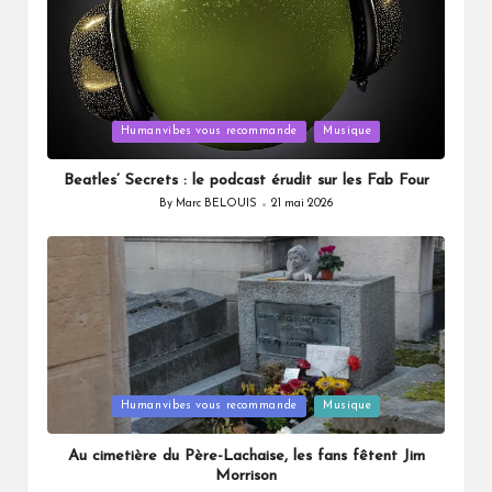
Posted
Humanvibes vous recommande
Musique
in
Beatles’ Secrets : le podcast érudit sur les Fab Four
By
Marc BELOUIS
21 mai 2026
Posted
by
Posted
Humanvibes vous recommande
Musique
in
Au cimetière du Père-Lachaise, les fans fêtent Jim
Morrison