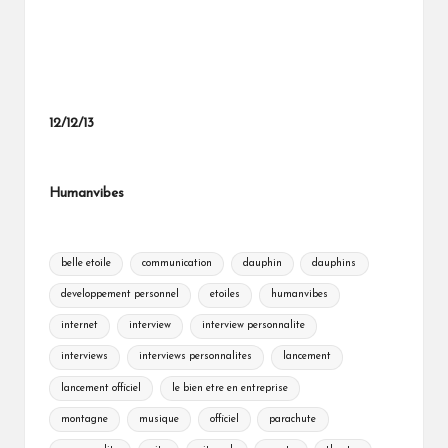
12/12/13
Humanvibes
Tags:
belle etoile
communication
dauphin
dauphins
developpement personnel
etoiles
humanvibes
internet
interview
interview personnalite
interviews
interviews personnalites
lancement
lancement officiel
le bien etre en entreprise
montagne
musique
officiel
parachute