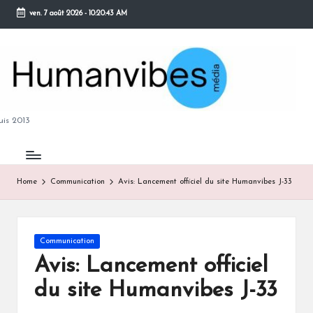
ven. 7 août 2026
-
10:20:43 AM
Skip
to
content
M
is 2013
Home
Communication
Avis: Lancement officiel du site Humanvibes J-33
B
Posted
Communication
in
Avis: Lancement officiel
du site Humanvibes J-33