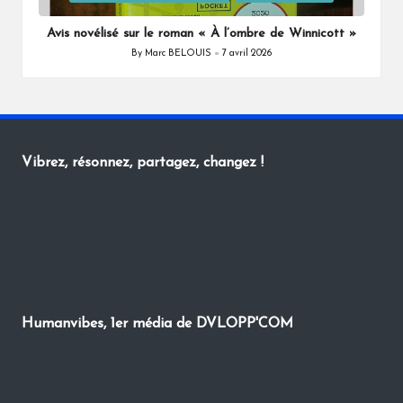
in
Avis novélisé sur le roman « À l’ombre de Winnicott »
By
Marc BELOUIS
7 avril 2026
Posted
by
Vibrez, résonnez, partagez, changez !
Humanvibes, 1er média de DVLOPP'COM