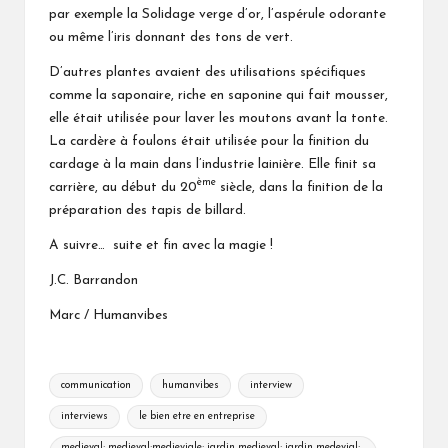
par exemple la Solidage verge d’or, l’aspérule odorante
ou même l’iris donnant des tons de vert.
D’autres plantes avaient des utilisations spécifiques
comme la saponaire, riche en saponine qui fait mousser,
elle était utilisée pour laver les moutons avant la tonte.
La cardère à foulons était utilisée pour la finition du
cardage à la main dans l’industrie lainière. Elle finit sa
ème
carrière, au début du 20
siècle, dans la finition de la
préparation des tapis de billard.
A suivre… suite et fin avec la magie !
J.C. Barrandon
Marc / Humanvibes
Tags:
communication
humanvibes
interview
interviews
le bien etre en entreprise
medieval; medieval;medieviale; jardin medieval; jardin medevial;