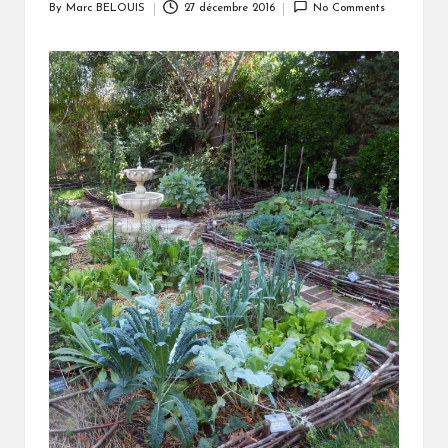
By
Marc BELOUIS
27 décembre 2016
No Comments
Posted
by