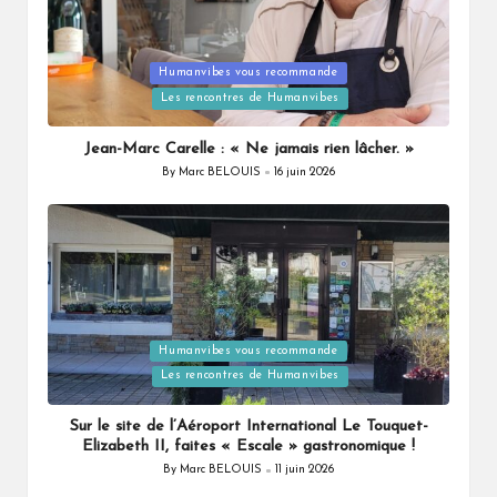
Posted
Humanvibes vous recommande
in
Les rencontres de Humanvibes
Jean-Marc Carelle : « Ne jamais rien lâcher. »
By
Marc BELOUIS
16 juin 2026
Posted
by
Posted
Humanvibes vous recommande
in
Les rencontres de Humanvibes
Sur le site de l’Aéroport International Le Touquet-
Elizabeth II, faites « Escale » gastronomique !
By
Marc BELOUIS
11 juin 2026
Posted