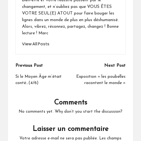
bien-être et votre réussite passent par le
changement, et n’oubliez pas que VOUS ÊTES
VOTRE SEUL(E) ATOUT pour faire bouger les
lignes dans un monde de plus en plus déshumanisé.
Alors, vibrez, résonnez, partagez, changez ! Bonne
lecture ! Marc
View All Posts
Post
Previous Post
Next Post
navigation
Si le Moyen Âge m’était
Exposition « les poubelles
conté…(4/6)
racontent le monde »
Comments
No comments yet. Why don’t you start the discussion?
Laisser un commentaire
Votre adresse e-mail ne sera pas publiée.
Les champs