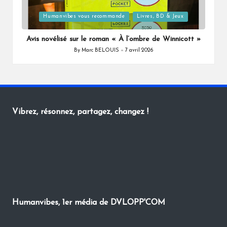
Posted
Humanvibes vous recommande
Livres, BD & Jeux
in
Avis novélisé sur le roman « À l’ombre de Winnicott »
By
Marc BELOUIS
7 avril 2026
Posted
by
Vibrez, résonnez, partagez, changez !
Humanvibes, 1er média de DVLOPP'COM