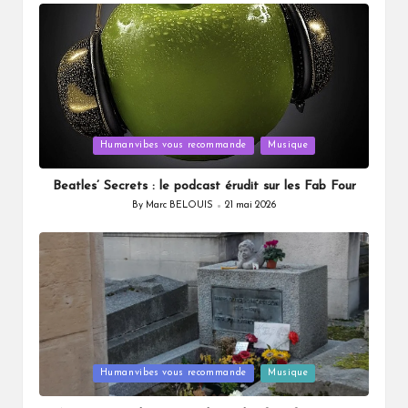
by
Posted
Humanvibes vous recommande
Musique
in
Beatles’ Secrets : le podcast érudit sur les Fab Four
By
Marc BELOUIS
21 mai 2026
Posted
by
Posted
Humanvibes vous recommande
Musique
in