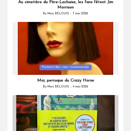
Au cimetière du Père-Lachaise, les fans fêtent Jim
Morrison
By
Marc BELOUIS
7 mai 2026
Posted
by
Posted
Humanvibes vous recommande
in
Moi, perruque du Crazy Horse
By
Marc BELOUIS
4 mai 2026
Posted
by