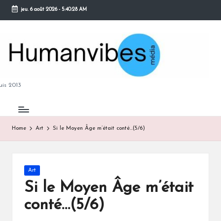
jeu. 6 août 2026
-
5:40:29 AM
Skip
to
content
M
is 2013
Home
Art
Si le Moyen Âge m’était conté…(5/6)
B
Posted
Art
in
Si le Moyen Âge m’était
conté…(5/6)