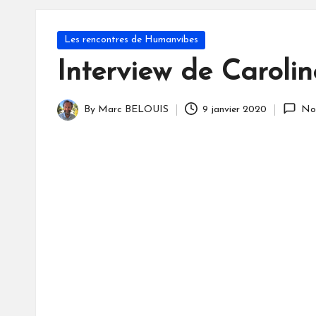
S
Posted
Les rencontres de Humanvibes
in
Interview de Carolin
By
Marc BELOUIS
9 janvier 2020
No
Posted
by