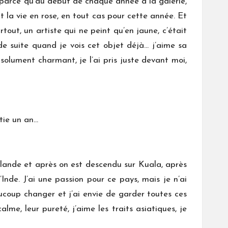
si parce qu’au début de chaque année à la galerie,
t la vie en rose, en tout cas pour cette année. Et
ut, un artiste qui ne peint qu’en jaune, c’était
 de suite quand je vois cet objet déjà… j’aime sa
bsolument charmant, je l’ai pris juste devant moi,
tie un an…
lande et après on est descendu sur Kuala, après
’Inde. J’ai une passion pour ce pays, mais je n’ai
ucoup changer et j’ai envie de garder toutes ces
lme, leur pureté, j’aime les traits asiatiques, je