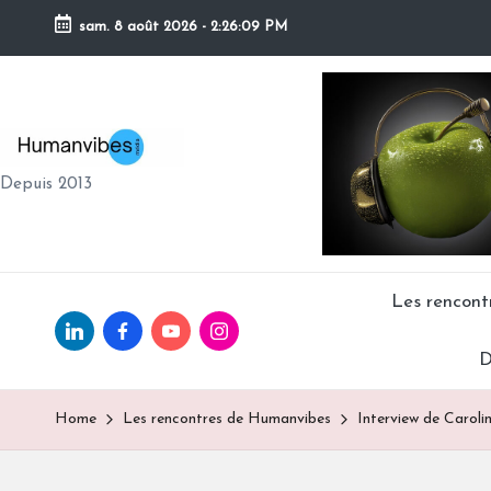
sam. 8 août 2026
-
2:26:10 PM
Skip
to
content
H
Depuis 2013
U
M
A
Les rencon
Linkedin.com
facebook.com
Youtube.com
Instagram.com
N
D
V
Home
Les rencontres de Humanvibes
Interview de Carolin
IB
E