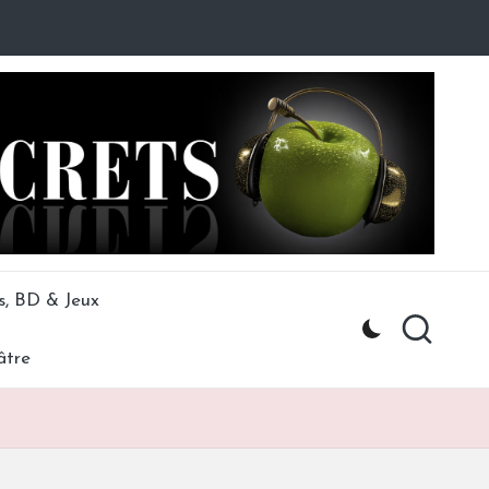
s, BD & Jeux
âtre