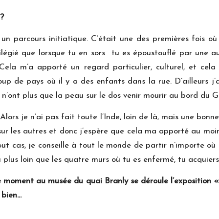
té ?
 parcours initiatique. C’était une des premières fois où 
ilégié que lorsque tu en sors tu es époustouflé par une 
. Cela m’a apporté un regard particulier, culturel, et c
de pays où il y a des enfants dans la rue. D’ailleurs j’ai
’ont plus que la peau sur le dos venir mourir au bord du Gang
Alors je n’ai pas fait toute l’Inde, loin de là, mais une bon
sur les autres et donc j’espère que cela ma apporté au moi
out cas, je conseille à tout le monde de partir n’importe où
u plus loin que les quatre murs où tu es enfermé, tu acquier
 ce moment au musée du quai Branly se déroule l’exposition 
riez bien…