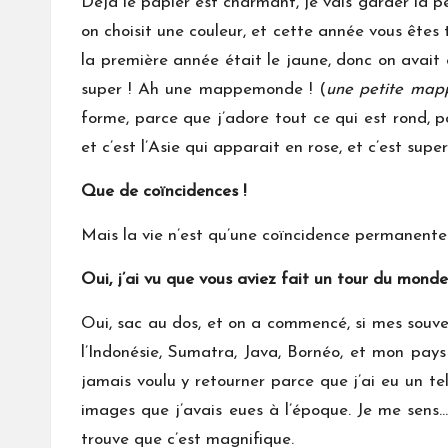
Déjà le papier est charmant, je vais garder la pe
on choisit une couleur, et cette année vous êtes 
la première année était le jaune, donc on avait
super ! Ah une mappemonde ! (
une petite mapp
forme, parce que j’adore tout ce qui est rond, po
et c’est l’Asie qui apparait en rose, et c’est sup
Que de coïncidences !
Mais la vie n’est qu’une coïncidence permanente
Oui, j’ai vu que vous aviez fait un tour du mond
Oui, sac au dos, et on a commencé, si mes souv
l’Indonésie, Sumatra, Java, Bornéo, et mon pays p
jamais voulu y retourner parce que j’ai eu un t
images que j’avais eues à l’époque. Je me sens…ou
trouve que c’est magnifique.