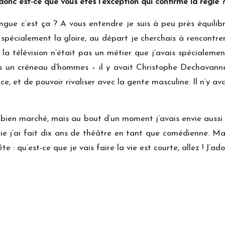
donc est-ce que vous êtes l’exception qui confirme la règle
ingue c’est ça ? A vous entendre je suis à peu près équilib
 spécialement la gloire, au départ je cherchais à rencontre
 à la télévision n’était pas un métier que j’avais spécialeme
ns un créneau d’hommes ­– il y avait Christophe Dechavann
ce, et de pouvoir rivaliser avec la gente masculine. Il n’y a
 bien marché, mais au bout d’un moment j’avais envie aussi 
ie j’ai fait dix ans de théâtre en tant que comédienne. Ma
te : qu’est-ce que je vais faire la vie est courte, allez ! J’a