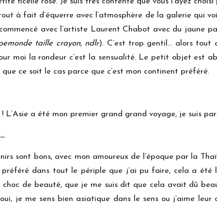
tite ficelle rose. Je suis très contente que vous l’ayez choi
tout à fait d’équerre avec l’atmosphère de la galerie qui voi
 commencé avec l’artiste Laurent Chabot avec du jaune parto
emonde taille crayon, ndlr
). C’est trop gentil… alors tout
ur moi la rondeur c’est la sensualité. Le petit objet est a
er que ce soit le cas parce que c’est mon continent préféré.
 ! L’Asie a été mon premier grand grand voyage, je suis par
e…
enirs sont bons, avec mon amoureux de l’époque par la Thaï
référé dans tout le périple que j’ai pu faire, cela a été l
el choc de beauté, que je me suis dit que cela avait dû bea
i, je me sens bien asiatique dans le sens ou j’aime leur ca