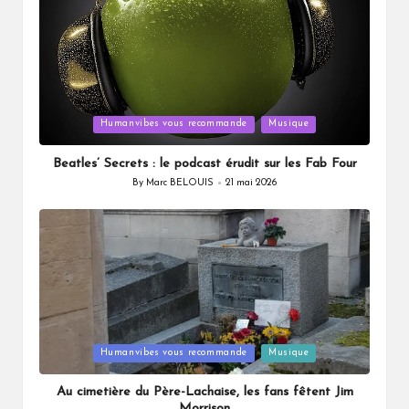
Posted
Humanvibes vous recommande
Musique
in
Beatles’ Secrets : le podcast érudit sur les Fab Four
By
Marc BELOUIS
21 mai 2026
Posted
by
Posted
Humanvibes vous recommande
Musique
in
Au cimetière du Père-Lachaise, les fans fêtent Jim
Morrison