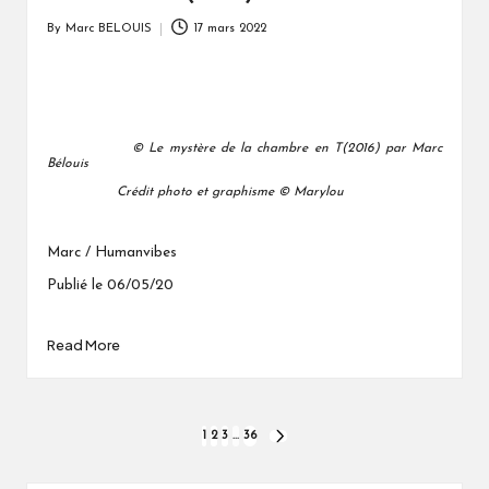
By
Marc BELOUIS
17 mars 2022
Posted
by
© Le mystère de la chambre en T(2016) par Marc
Bélouis
Crédit photo et graphisme © Marylou
Marc / Humanvibes
Publié le 06/05/20
Read More
Pagination
1
2
3
…
36
NEXT
PAGE
des