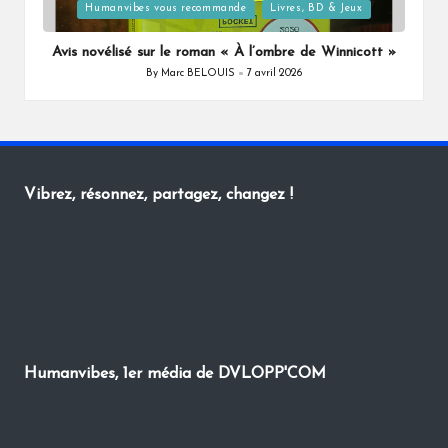
Posted
Humanvibes vous recommande
Livres, BD & Jeux
in
Avis novélisé sur le roman « À l’ombre de Winnicott »
By
Marc BELOUIS
7 avril 2026
Posted
by
Vibrez, résonnez, partagez, changez !
Humanvibes, 1er média de DVLOPP'COM