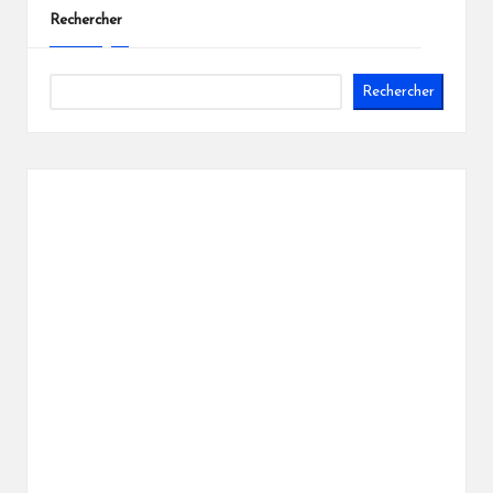
publications
Rechercher
Rechercher