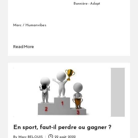
Bannière
- Adapt
Marc / Humanvibes
Read More
En sport, faut-il perdre ou gagner ?
By
Marc BELOUIS
22 août 2022