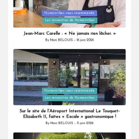
Humanvibes vous recommande
Posted
Les rencontres de Humanvibes
in
Jean-Marc Carelle : « Ne jamais rien lâcher. »
By
Marc BELOUIS
16 juin 2026
Posted
by
Humanvibes vous recommande
Posted
Les rencontres de Humanvibes
in
Sur le site de l’Aéroport International Le Touquet-
Elizabeth II, faites « Escale » gastronomique !
By
Marc BELOUIS
11 juin 2026
Posted
by