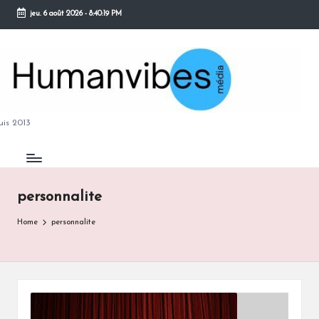
jeu. 6 août 2026
-
8:40:21 PM
Skip
to
content
M
is 2013
personnalite
B
Home
personnalite