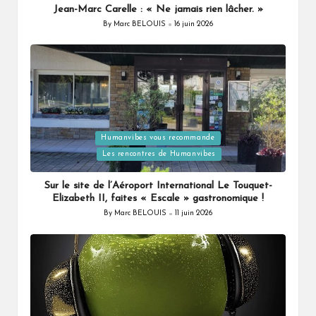
Jean-Marc Carelle : « Ne jamais rien lâcher. »
By
Marc BELOUIS
16 juin 2026
Posted
by
Posted
Humanvibes vous recommande
in
Les rencontres de Humanvibes
Sur le site de l’Aéroport International Le Touquet-
Elizabeth II, faites « Escale » gastronomique !
By
Marc BELOUIS
11 juin 2026
Posted
by