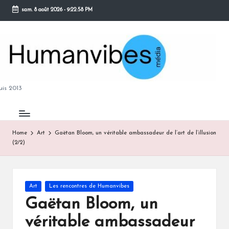
sam. 8 août 2026
-
9:22:58 PM
Skip
to
content
M
is 2013
Home
Art
Gaëtan Bloom, un véritable ambassadeur de l’art de l’illusion
(2/2)
B
Posted
Art
Les rencontres de Humanvibes
in
Gaëtan Bloom, un
véritable ambassadeur