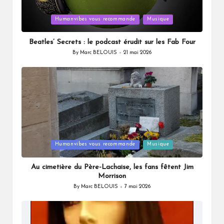
Posted
Humanvibes vous recommande
Musique
in
Beatles’ Secrets : le podcast érudit sur les Fab Four
By
Marc BELOUIS
21 mai 2026
Posted
by
Posted
Humanvibes vous recommande
Musique
in
Au cimetière du Père-Lachaise, les fans fêtent Jim
Morrison
By
Marc BELOUIS
7 mai 2026
Posted
by