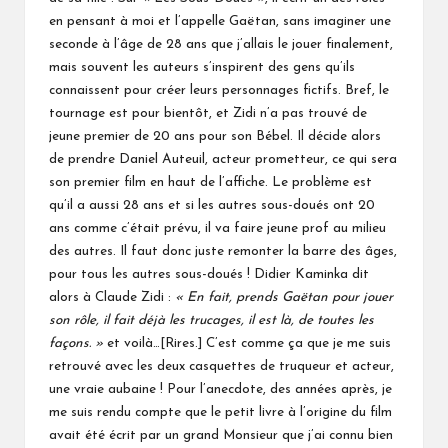
en pensant à moi et l’appelle Gaëtan, sans imaginer une
seconde à l’âge de 28 ans que j’allais le jouer finalement,
mais souvent les auteurs s’inspirent des gens qu’ils
connaissent pour créer leurs personnages fictifs. Bref, le
tournage est pour bientôt, et Zidi n’a pas trouvé de
jeune premier de 20 ans pour son Bébel. Il décide alors
de prendre Daniel Auteuil, acteur prometteur, ce qui sera
son premier film en haut de l’affiche. Le problème est
qu’il a aussi 28 ans et si les autres sous-doués ont 20
ans comme c’était prévu, il va faire jeune prof au milieu
des autres. Il faut donc juste remonter la barre des âges,
pour tous les autres sous-doués ! Didier Kaminka dit
alors à Claude Zidi :
« En fait, prends Gaëtan pour jouer
son rôle, il fait déjà les trucages, il est là, de toutes les
façons. »
et voilà…[Rires.] C’est comme ça que je me suis
retrouvé avec les deux casquettes de truqueur et acteur,
une vraie aubaine ! Pour l’anecdote, des années après, je
me suis rendu compte que le petit livre à l’origine du film
avait été écrit par un grand Monsieur que j’ai connu bien