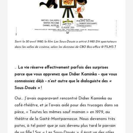
Sorti le 30 avril 1980, le film Les Sous-Doués a attiré 3 985 214 spectateurs
dans les salles de cinéma, selon les données de CBO Box-office
©
FILMS 7
…
La vie réserve effectivement parfois des surprises
parce que vous apprenez que Didier Kaminka – que vous
connaissiez déjà – n’est autre que le dialoguiste des
«
Sous‑Doués
»
!
Oui… J’avais auparavant rencontré Didier Kaminka au
café-théâtre, et je l’avais aidé pour des trucages dans sa
pièce, « Toutes les mêmes sauf maman » en 1979, au
théâtre de la Gaité-Montparnasse. Nous devenons très
potes, à tel point que je suis devenu plus tard le parrain
de sa fille ! Sur
«
Les Sous-Doués
»
, il écrit un des rôles