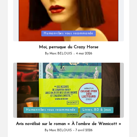
Posted
Humanvibes vous recommande
in
Moi, perruque du Crazy Horse
By
Marc BELOUIS
4 mai 2026
Posted
by
Posted
Humanvibes vous recommande
Livres, BD & Jeux
in
Avis novélisé sur le roman « À l’ombre de Winnicott »
By
Marc BELOUIS
7 avril 2026
Posted