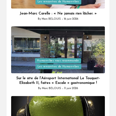
in
Les rencontres de Humanvibes
Jean-Marc Carelle : « Ne jamais rien lâcher. »
By
Marc BELOUIS
16 juin 2026
Posted
by
Posted
Humanvibes vous recommande
in
Les rencontres de Humanvibes
Sur le site de l’Aéroport International Le Touquet-
Elizabeth II, faites « Escale » gastronomique !
By
Marc BELOUIS
11 juin 2026
Posted
by