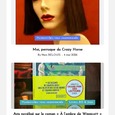
Posted
Humanvibes vous recommande
in
Moi, perruque du Crazy Horse
By
Marc BELOUIS
4 mai 2026
Posted
by
Posted
Humanvibes vous recommande
Livres, BD & Jeux
in
Avis novélisé sur le roman « À l’ombre de Winnicott »