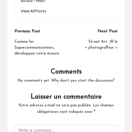
lecture ! Marc
View All Posts
Post
Previous Post
Next Post
navigation
Comme les
Street Art: JR le
Supercommunicateurs,
« photograffeur »
développez votre écoute
Comments
No comments yet. Why don’t you start the discussion?
Laisser un commentaire
Votre adresse e-mail ne sera pas publiée.
Les champs
obligatoires sont indiqués avec
*