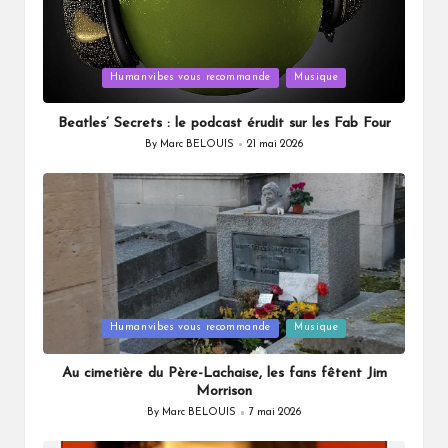
Posted
Humanvibes vous recommande
Musique
in
Beatles’ Secrets : le podcast érudit sur les Fab Four
By
Marc BELOUIS
21 mai 2026
Posted
by
Posted
Humanvibes vous recommande
Musique
in
Au cimetière du Père-Lachaise, les fans fêtent Jim
Morrison
By
Marc BELOUIS
7 mai 2026
Posted
by