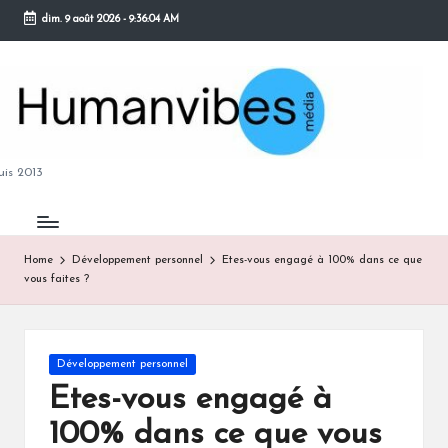
dim. 9 août 2026
-
9:36:05 AM
Skip
to
content
M
is 2013
Home
Développement personnel
Etes-vous engagé à 100% dans ce que
vous faites ?
B
Posted
Développement personnel
in
Etes-vous engagé à
100% dans ce que vous