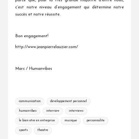
parce que, pour la très grande majorité d’entre nous,
c’est notre niveau d’engagement qui détermine notre
succès et notre réussite.
Bon engagement!
http://www.jeanpierrelauzier.com/
Marc / Humanvibes
Tags:
communication
developpement personnel
humanvibes
interview
interviews
le bien etre en entreprise
musique
personnalite
sports
theatre