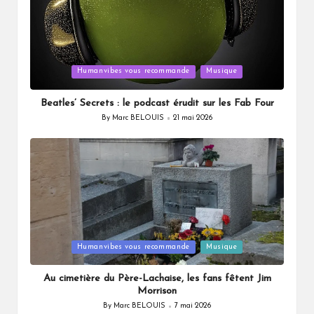
Posted
Humanvibes vous recommande
Musique
in
Beatles’ Secrets : le podcast érudit sur les Fab Four
By
Marc BELOUIS
21 mai 2026
Posted
by
Posted
Humanvibes vous recommande
Musique
in
Au cimetière du Père-Lachaise, les fans fêtent Jim
Morrison
By
Marc BELOUIS
7 mai 2026
Posted