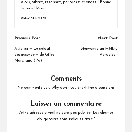
Alors, vibrez, résonnez, partagez, changez ! Bonne
lecture ! Marc
View All Posts
Post
Previous Post
Next Post
navigation
Avis sur « Le soldat
Bienvenue au Mölkky
désaccordé » de Gilles
Paradise !
Marchand (1/6)
Comments
No comments yet. Why don’t you start the discussion?
Laisser un commentaire
Votre adresse e-mail ne sera pas publiée.
Les champs
obligatoires sont indiqués avec
*