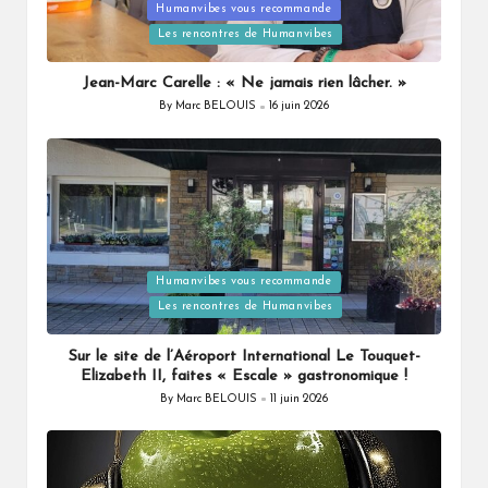
Posted
Humanvibes vous recommande
in
Les rencontres de Humanvibes
Jean-Marc Carelle : « Ne jamais rien lâcher. »
By
Marc BELOUIS
16 juin 2026
Posted
by
Posted
Humanvibes vous recommande
in
Les rencontres de Humanvibes
Sur le site de l’Aéroport International Le Touquet-
Elizabeth II, faites « Escale » gastronomique !
By
Marc BELOUIS
11 juin 2026
Posted
by