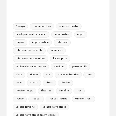
Tags:
3 coups
communication
cours de theatre
developpement personnel
humanvibes
impro
impros
improvisation
interview
interview personnalite
interviews
interviews personnalites
lacher prise
le bien etre en entreprise
musique
personnalite
place
rideau
rire
rire en entreprise
rires
scene
sports
stress
theatre
theatre troupe
theatres
timidite
trac
troupe
troupes
troupes theatre
vaincre stress
vaincre timidite
vaincre votre stress
vaincre votre stress en entreprise