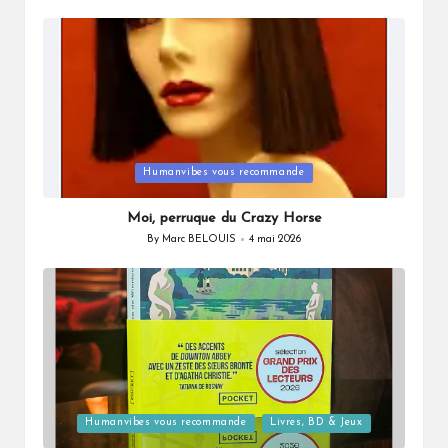
by
Posted
Humanvibes vous recommande
in
Moi, perruque du Crazy Horse
By
Marc BELOUIS
4 mai 2026
Posted
by
Posted
Humanvibes vous recommande
Livres, BD & Jeux
in