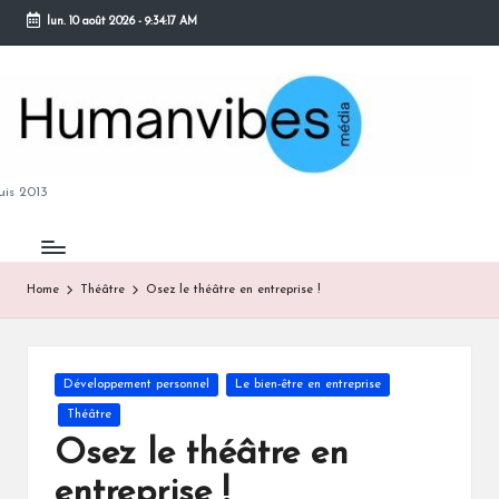
lun. 10 août 2026
-
9:34:18 AM
Skip
to
content
M
is 2013
Home
Théâtre
Osez le théâtre en entreprise !
B
Posted
Développement personnel
Le bien-être en entreprise
in
Théâtre
Osez le théâtre en
entreprise !