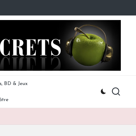
s, BD & Jeux
âtre