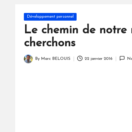
S
Posted
Développement personnel
in
Le chemin de notre r
cherchons
By
Marc BELOUIS
22 janvier 2016
No
Posted
by