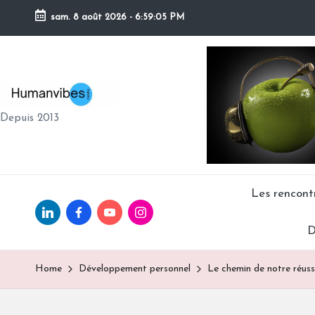
sam. 8 août 2026
-
6:59:06 PM
Skip
to
content
H
Depuis 2013
U
M
A
Les rencon
Linkedin.com
facebook.com
Youtube.com
Instagram.com
N
D
V
Home
Développement personnel
Le chemin de notre réuss
IB
E