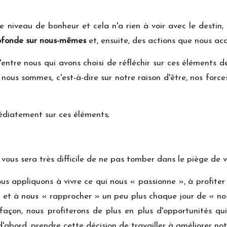
 niveau de bonheur et cela n'a rien à voir avec le destin, 
rofonde sur nous-mêmes
et, ensuite, des actions que nous acc
d'entre nous qui avons choisi de réfléchir sur ces élément
nous sommes, c'est-à-dire sur notre raison d'être, nos force
édiatement sur ces éléments;
il vous sera très difficile de ne pas tomber dans le piège d
nous appliquons à vivre ce qui nous « passionne », à profi
» et à nous « rapprocher » un peu plus chaque jour de « nos
 façon, nous profiterons de plus en plus d'opportunités qu
'abord, prendre cette décision de travailler à améliorer no