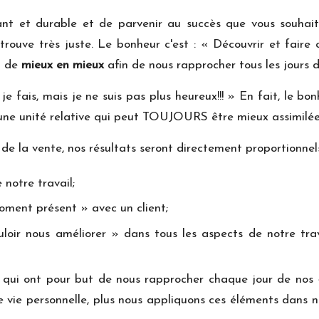
sant et durable et de parvenir au succès que vous souhai
rouve très juste. Le bonheur c'est : « Découvrir et faire
t de
mieux en mieux
afin de nous rapprocher tous les jours 
je fais, mais je ne suis pas plus heureux!!! » En fait, le 
ôt une unité relative qui peut TOUJOURS être mieux assimilé
de la vente, nos résultats seront directement proportionnels
 notre travail;
moment présent » avec un client;
uloir nous améliorer » dans tous les aspects de notre tra
 qui ont pour but de nous rapprocher chaque jour de nos «
re vie personnelle, plus nous appliquons ces éléments dans 