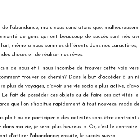
r de l'abondance, mais nous constatons que, malheureuseme
minorité de gens qui ont beaucoup de succès sont nés avec
ait, même si nous sommes différents dans nos caractères, no
ndes choses et de réaliser nos rêves.
acun de nous et il nous incombe de trouver cette voie ver
, comment trouver ce chemin? Dans le but d'accéder à un ni
e plus de voyages, d'avoir une vie sociale plus active, d'a
Le fait de posséder ces objets ou de faire ces activités le
arce que l'on s'habitue rapidement à tout nouveau mode de 
 plait ou de participer à des activités sans être contraint à
 dans ma vie, je serai plus heureux ». Or, c'est le contraire 
t d'attirer l'abondance; ensuite, le succès suivra.