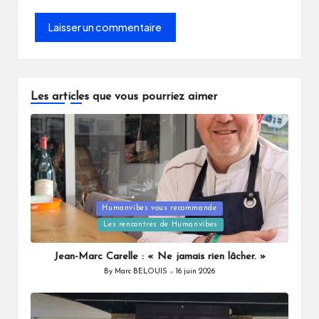
Les articles que vous pourriez aimer
Posted
Humanvibes vous recommande
in
Les rencontres de Humanvibes
Jean-Marc Carelle : « Ne jamais rien lâcher. »
By
Marc BELOUIS
16 juin 2026
Posted
by