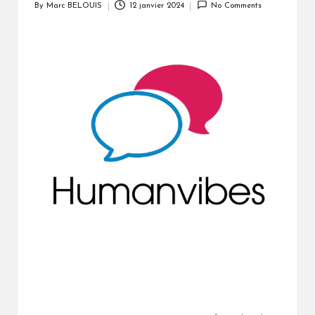
By
Marc BELOUIS
12 janvier 2024
No Comments
Posted
by