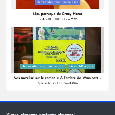
Posted
Humanvibes vous recommande
in
Moi, perruque du Crazy Horse
By
Marc BELOUIS
4 mai 2026
Posted
by
Posted
Humanvibes vous recommande
Livres, BD & Jeux
in
Avis novélisé sur le roman « À l’ombre de Winnicott »
By
Marc BELOUIS
7 avril 2026
Posted
by
Vibrez, résonnez, partagez, changez !