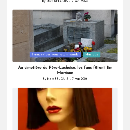
By
Marc BELOUIS
21 mai 2026
Posted
by
Posted
Humanvibes vous recommande
Musique
in
Au cimetière du Père-Lachaise, les fans fêtent Jim
Morrison
By
Marc BELOUIS
7 mai 2026
Posted
by