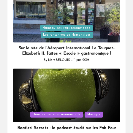
Posted
Humanvibes vous recommande
in
Les rencontres de Humanvibes
Sur le site de l’Aéroport International Le Touquet-
Elizabeth II, faites « Escale » gastronomique !
By
Marc BELOUIS
11 juin 2026
Posted
by
Posted
Humanvibes vous recommande
Musique
in
Beatles’ Secrets : le podcast érudit sur les Fab Four