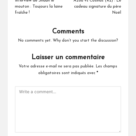
navigation
Interview de Shaun le
Azou vs Cosinus (42) : Le
mouton : Toujours la laine
cadeau signature du père
fraîche !
Noël
Comments
No comments yet. Why don’t you start the discussion?
Laisser un commentaire
Votre adresse e-mail ne sera pas publiée.
Les champs
obligatoires sont indiqués avec
*