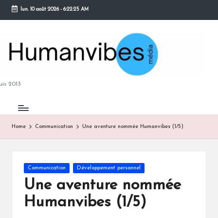
lun. 10 août 2026
-
6:22:26 AM
Skip
to
content
M
is 2013
Home
Communication
Une aventure nommée Humanvibes (1/5)
B
Posted
Communication
Développement personnel
in
Une aventure nommée
Humanvibes (1/5)