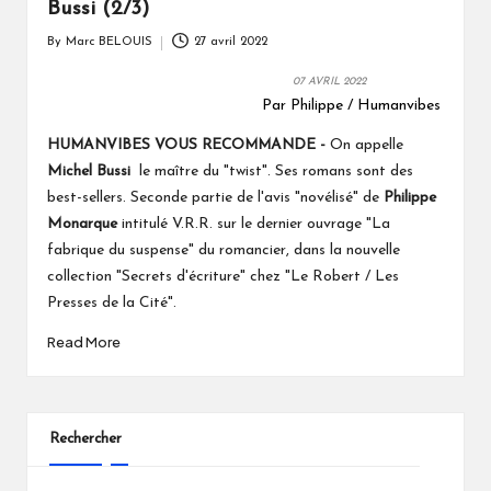
Bussi (2/3)
By
Marc BELOUIS
27 avril 2022
Posted
by
07 AVRIL 2022
Par Philippe / Humanvibes
On appelle
HUMANVIBES VOUS RECOMMANDE -
Michel Bussi
le maître du "twist". Ses romans sont des
best-sellers. Seconde partie de l'avis "novélisé" de
Philippe
Monarque
intitulé V.R.R. sur le dernier ouvrage "La
fabrique du suspense" du romancier, dans la nouvelle
collection "Secrets d'écriture" chez "Le Robert / Les
Presses de la Cité".
Read More
Rechercher