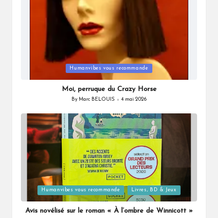
Posted
Humanvibes vous recommande
in
Moi, perruque du Crazy Horse
By
Marc BELOUIS
4 mai 2026
Posted
by
Posted
Humanvibes vous recommande
Livres, BD & Jeux
in
Avis novélisé sur le roman « À l’ombre de Winnicott »