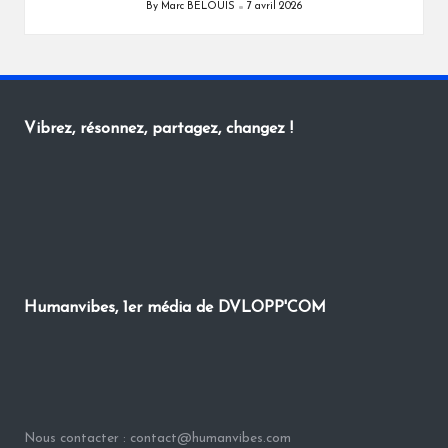
By
Marc BELOUIS
7 avril 2026
Posted
by
Vibrez, résonnez, partagez, changez !
Humanvibes, 1er média de DVLOPP'COM
Nous contacter : contact@humanvibes.com