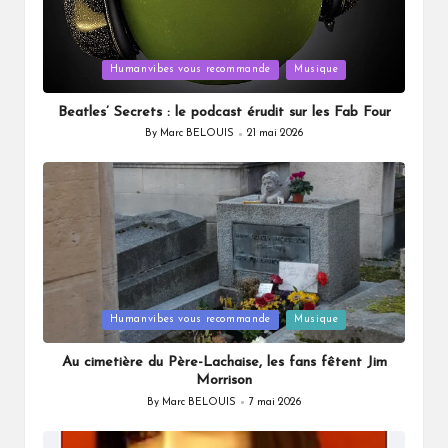
Posted
Humanvibes vous recommande
Musique
in
Beatles’ Secrets : le podcast érudit sur les Fab Four
By
Marc BELOUIS
21 mai 2026
Posted
by
Posted
Humanvibes vous recommande
Musique
in
Au cimetière du Père-Lachaise, les fans fêtent Jim
Morrison
By
Marc BELOUIS
7 mai 2026
Posted
by