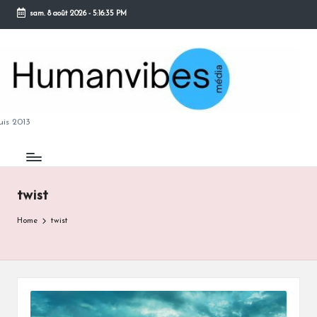
sam. 8 août 2026
-
5:16:35 PM
Skip
to
content
M
is 2013
twist
B
Home
twist