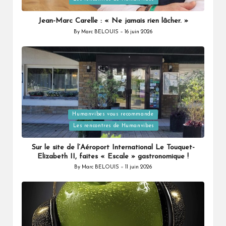
in
Jean-Marc Carelle : « Ne jamais rien lâcher. »
By
Marc BELOUIS
16 juin 2026
Posted
by
Humanvibes vous recommande
Posted
Les rencontres de Humanvibes
in
Sur le site de l’Aéroport International Le Touquet-
Elizabeth II, faites « Escale » gastronomique !
By
Marc BELOUIS
11 juin 2026
Posted
by