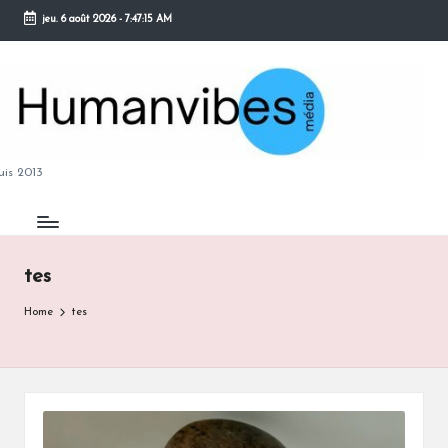
jeu. 6 août 2026
-
7:47:15 AM
Skip
to
content
M
is 2013
tes
B
Home
tes