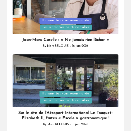
Humanvibes vous recommande
Posted
Les rencontres de Humanvibes
in
Jean-Marc Carelle : « Ne jamais rien lâcher. »
By
Marc BELOUIS
16 juin 2026
Posted
by
Humanvibes vous recommande
Posted
Les rencontres de Humanvibes
in
Sur le site de l’Aéroport International Le Touquet-
Elizabeth II, faites « Escale » gastronomique !
By
Marc BELOUIS
11 juin 2026
Posted