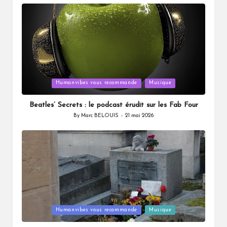
by
Posted
Humanvibes vous recommande
Musique
in
Beatles’ Secrets : le podcast érudit sur les Fab Four
By
Marc BELOUIS
21 mai 2026
Posted
by
Posted
Humanvibes vous recommande
Musique
in