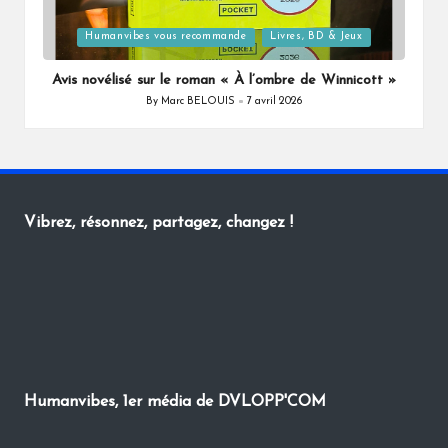
Posted
Humanvibes vous recommande
Livres, BD & Jeux
in
Avis novélisé sur le roman « À l’ombre de Winnicott »
By
Marc BELOUIS
7 avril 2026
Posted
by
Vibrez, résonnez, partagez, changez !
Humanvibes, 1er média de DVLOPP'COM