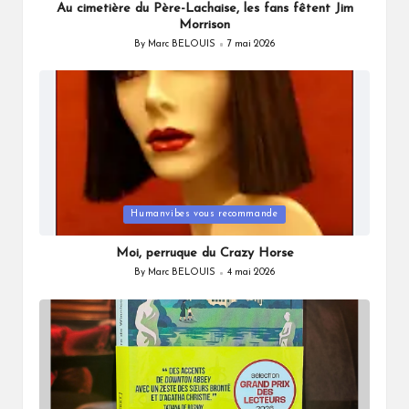
Au cimetière du Père-Lachaise, les fans fêtent Jim
Morrison
By
Marc BELOUIS
7 mai 2026
Posted
by
Posted
Humanvibes vous recommande
in
Moi, perruque du Crazy Horse
By
Marc BELOUIS
4 mai 2026
Posted
by