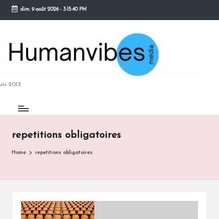
dim. 9 août 2026
-
3:15:41 PM
Skip
to
content
M
is 2013
repetitions obligatoires
B
Home
repetitions obligatoires