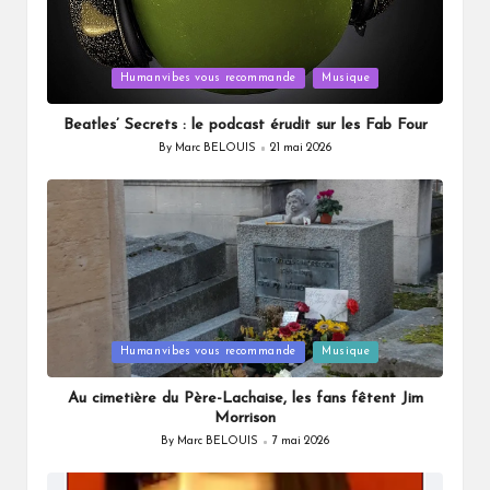
Posted
Humanvibes vous recommande
Musique
in
Beatles’ Secrets : le podcast érudit sur les Fab Four
By
Marc BELOUIS
21 mai 2026
Posted
by
Posted
Humanvibes vous recommande
Musique
in
Au cimetière du Père-Lachaise, les fans fêtent Jim
Morrison
By
Marc BELOUIS
7 mai 2026
Posted
by