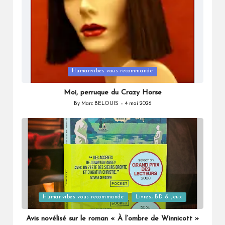
Posted
Humanvibes vous recommande
in
Moi, perruque du Crazy Horse
By
Marc BELOUIS
4 mai 2026
Posted
by
Posted
Humanvibes vous recommande
Livres, BD & Jeux
in
Avis novélisé sur le roman « À l’ombre de Winnicott »