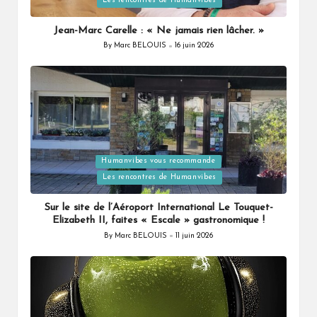
Les rencontres de Humanvibes
in
Jean-Marc Carelle : « Ne jamais rien lâcher. »
By
Marc BELOUIS
16 juin 2026
Posted
by
Humanvibes vous recommande
Posted
Les rencontres de Humanvibes
in
Sur le site de l’Aéroport International Le Touquet-
Elizabeth II, faites « Escale » gastronomique !
By
Marc BELOUIS
11 juin 2026
Posted
by