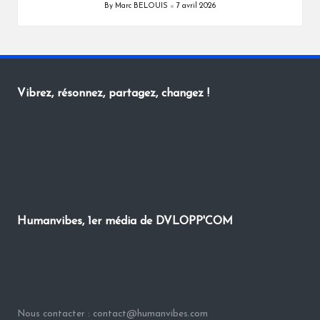
By
Marc BELOUIS
7 avril 2026
Posted
by
Vibrez, résonnez, partagez, changez !
Humanvibes, 1er média de DVLOPP'COM
Nous contacter : contact@humanvibes.com