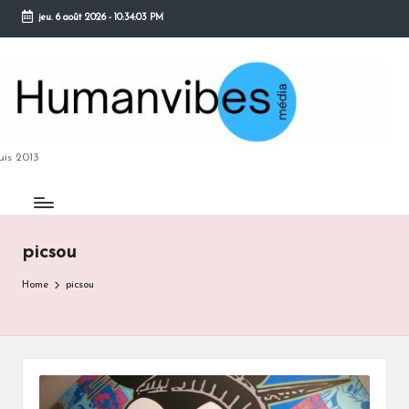
jeu. 6 août 2026
-
10:34:03 PM
Skip
to
content
M
is 2013
picsou
B
Home
picsou