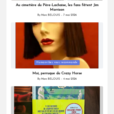
in
Au cimetière du Père-Lachaise, les fans fêtent Jim
Morrison
By
Marc BELOUIS
7 mai 2026
Posted
by
Posted
Humanvibes vous recommande
in
Moi, perruque du Crazy Horse
By
Marc BELOUIS
4 mai 2026
Posted
by