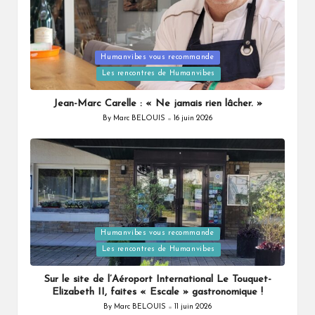
Humanvibes vous recommande
Posted
Les rencontres de Humanvibes
in
Jean-Marc Carelle : « Ne jamais rien lâcher. »
By
Marc BELOUIS
16 juin 2026
Posted
by
Humanvibes vous recommande
Posted
Les rencontres de Humanvibes
in
Sur le site de l’Aéroport International Le Touquet-
Elizabeth II, faites « Escale » gastronomique !
By
Marc BELOUIS
11 juin 2026
Posted