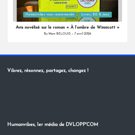
Posted
Humanvibes vous recommande
Livres, BD & Jeux
in
Avis novélisé sur le roman « À l’ombre de Winnicott »
By
Marc BELOUIS
7 avril 2026
Posted
by
Vibrez, résonnez, partagez, changez !
Humanvibes, 1er média de DVLOPP'COM