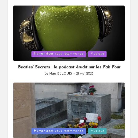
by
Posted
Humanvibes vous recommande
Musique
in
Beatles’ Secrets : le podcast érudit sur les Fab Four
By
Marc BELOUIS
21 mai 2026
Posted
by
Posted
Humanvibes vous recommande
Musique