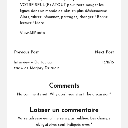
VOTRE SEUL(E) ATOUT pour faire bouger les
lignes dans un monde de plus en plus déshumanisé.
Alors, vibrez, résonnez, partagez, changez ! Bonne
lecture ! Marc
View All Posts
Post
Previous Post
Next Post
navigation
Interview « Du tac au
13/11/15
tac » de Marjory Déjardin
Comments
No comments yet. Why don’t you start the discussion?
Laisser un commentaire
Votre adresse e-mail ne sera pas publiée.
Les champs
obligatoires sont indiqués avec
*