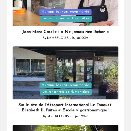
Posted
Humanvibes vous recommande
in
Les rencontres de Humanvibes
Jean-Marc Carelle : « Ne jamais rien lâcher. »
By
Marc BELOUIS
16 juin 2026
Posted
by
Posted
Humanvibes vous recommande
in
Les rencontres de Humanvibes
Sur le site de l’Aéroport International Le Touquet-
Elizabeth II, faites « Escale » gastronomique !
By
Marc BELOUIS
11 juin 2026
Posted
by