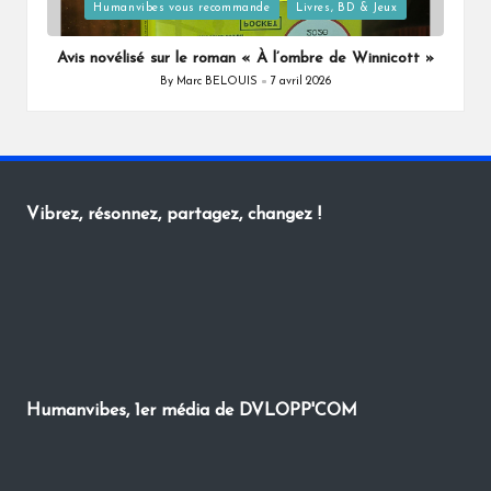
Posted
Humanvibes vous recommande
Livres, BD & Jeux
in
Avis novélisé sur le roman « À l’ombre de Winnicott »
By
Marc BELOUIS
7 avril 2026
Posted
by
Vibrez, résonnez, partagez, changez !
Humanvibes, 1er média de DVLOPP'COM