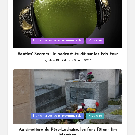
Posted
Humanvibes vous recommande
Musique
in
Beatles’ Secrets : le podcast érudit sur les Fab Four
By
Marc BELOUIS
21 mai 2026
Posted
by
Posted
Humanvibes vous recommande
Musique
in
Au cimetière du Père-Lachaise, les fans fêtent Jim