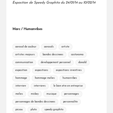
Exposition de Speedy Graphito du 24/01/14 au 10/02/14
Marc / Humanvibes
Tags:
aerosol de couleur
aerosols
artiste
artistes majeurs
bandes dessinees
castorama
communication
developpement personnel
donald
exposition
expositions
expositions inventives
hommage
hommage melies
humanvibes
interview
interviews
le bien etre en entreprise
melies
mickey
musique
personnages
personnages de bandes dessinees
personnalite
picsou
pluto
speedy graphito