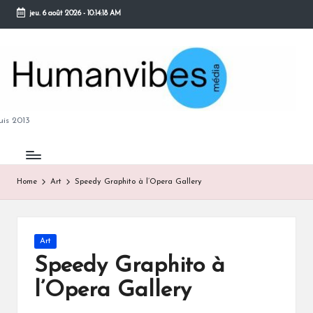
jeu. 6 août 2026
-
10:14:19 AM
Skip
to
content
M
is 2013
Home
Art
Speedy Graphito à l’Opera Gallery
B
Posted
Art
in
Speedy Graphito à
l’Opera Gallery