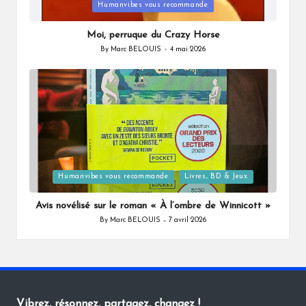
Posted
Humanvibes vous recommande
in
Moi, perruque du Crazy Horse
By
Marc BELOUIS
4 mai 2026
Posted
by
Posted
Humanvibes vous recommande
Livres, BD & Jeux
in
Avis novélisé sur le roman « À l’ombre de Winnicott »
By
Marc BELOUIS
7 avril 2026
Posted
by
Vibrez, résonnez, partagez, changez !