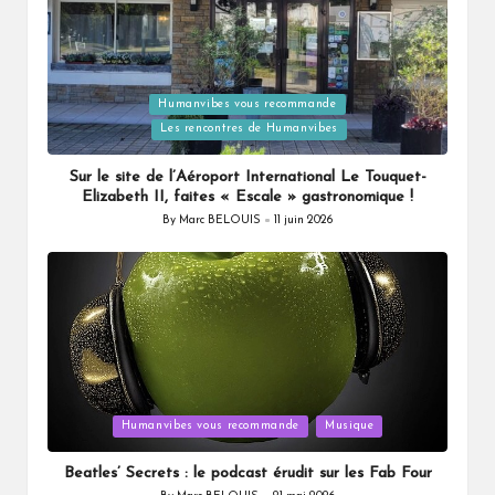
Humanvibes vous recommande
Posted
Les rencontres de Humanvibes
in
Sur le site de l’Aéroport International Le Touquet-
Elizabeth II, faites « Escale » gastronomique !
By
Marc BELOUIS
11 juin 2026
Posted
by
Posted
Humanvibes vous recommande
Musique
in
Beatles’ Secrets : le podcast érudit sur les Fab Four