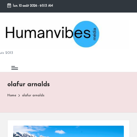
lun. 10 août 2026
-
9:11:14 AM
Skip
to
content
M
is 2013
olafur arnalds
B
Home
olafur arnalds