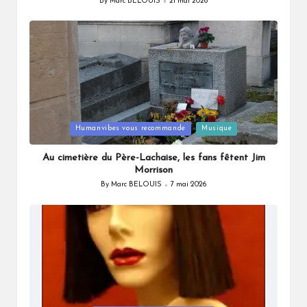
By
Marc BELOUIS
21 mai 2026
Posted
by
Posted
Humanvibes vous recommande
Musique
in
Au cimetière du Père-Lachaise, les fans fêtent Jim
Morrison
By
Marc BELOUIS
7 mai 2026
Posted
by