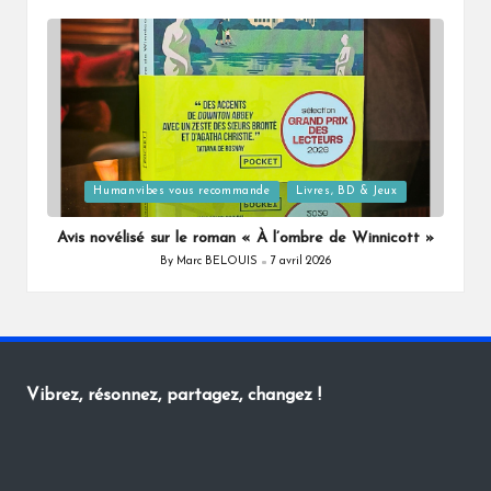
by
Posted
Humanvibes vous recommande
Livres, BD & Jeux
in
Avis novélisé sur le roman « À l’ombre de Winnicott »
By
Marc BELOUIS
7 avril 2026
Posted
by
Vibrez, résonnez, partagez, changez !