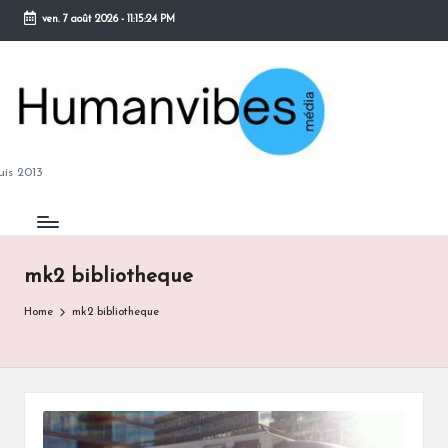
ven. 7 août 2026
-
11:15:25 PM
Skip
to
content
M
is 2013
mk2 bibliotheque
B
Home
mk2 bibliotheque