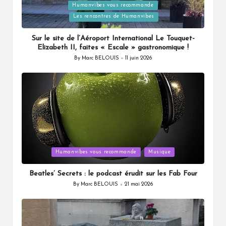
Humanvibes vous recommande
Posted
Les rencontres de Humanvibes
in
Sur le site de l’Aéroport International Le Touquet-
Elizabeth II, faites « Escale » gastronomique !
By
Marc BELOUIS
11 juin 2026
Posted
by
Posted
Humanvibes vous recommande
Musique
in
Beatles’ Secrets : le podcast érudit sur les Fab Four
By
Marc BELOUIS
21 mai 2026
Posted
by