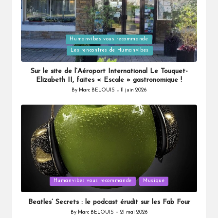
Humanvibes vous recommande
Posted
Les rencontres de Humanvibes
in
Sur le site de l’Aéroport International Le Touquet-
Elizabeth II, faites « Escale » gastronomique !
By
Marc BELOUIS
11 juin 2026
Posted
by
Posted
Humanvibes vous recommande
Musique
in
Beatles’ Secrets : le podcast érudit sur les Fab Four
By
Marc BELOUIS
21 mai 2026
Posted