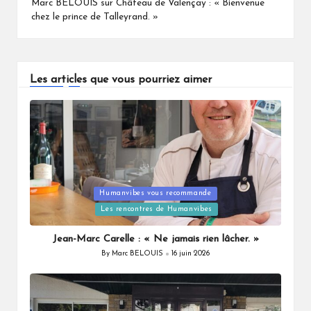
Marc BELOUIS
sur
Château de Valençay : « Bienvenue
chez le prince de Talleyrand. »
Les articles que vous pourriez aimer
Humanvibes vous recommande
Posted
Les rencontres de Humanvibes
in
Jean-Marc Carelle : « Ne jamais rien lâcher. »
By
Marc BELOUIS
16 juin 2026
Posted
by