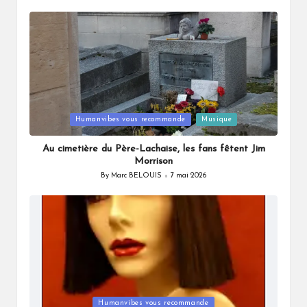
by
Posted
Humanvibes vous recommande
Musique
in
Au cimetière du Père-Lachaise, les fans fêtent Jim
Morrison
By
Marc BELOUIS
7 mai 2026
Posted
by
Posted
Humanvibes vous recommande