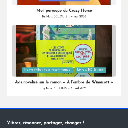
in
Moi, perruque du Crazy Horse
By
Marc BELOUIS
4 mai 2026
Posted
by
Posted
Humanvibes vous recommande
Livres, BD & Jeux
in
Avis novélisé sur le roman « À l’ombre de Winnicott »
By
Marc BELOUIS
7 avril 2026
Posted
by
Vibrez, résonnez, partagez, changez !