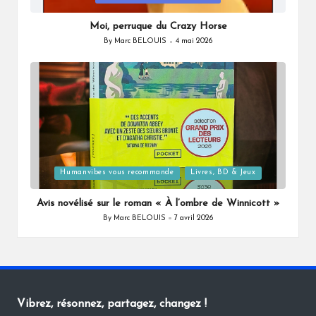
in
Moi, perruque du Crazy Horse
By
Marc BELOUIS
4 mai 2026
Posted
by
Posted
Humanvibes vous recommande
Livres, BD & Jeux
in
Avis novélisé sur le roman « À l’ombre de Winnicott »
By
Marc BELOUIS
7 avril 2026
Posted
by
Vibrez, résonnez, partagez, changez !