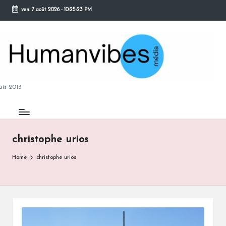
ven. 7 août 2026
-
10:25:24 PM
Skip
to
content
M
is 2013
christophe urios
B
Home
christophe urios