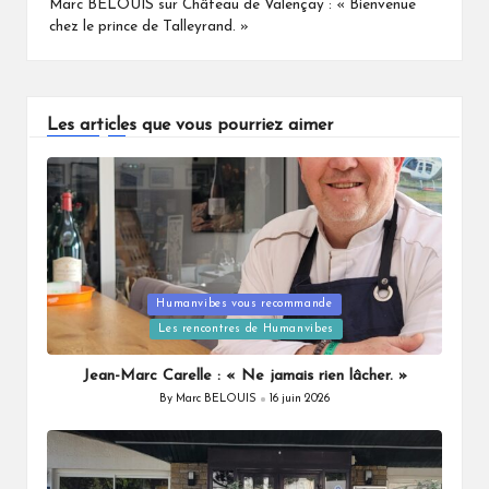
Marc BELOUIS
sur
Château de Valençay : « Bienvenue
chez le prince de Talleyrand. »
Les articles que vous pourriez aimer
Humanvibes vous recommande
Posted
Les rencontres de Humanvibes
in
Jean-Marc Carelle : « Ne jamais rien lâcher. »
By
Marc BELOUIS
16 juin 2026
Posted
by