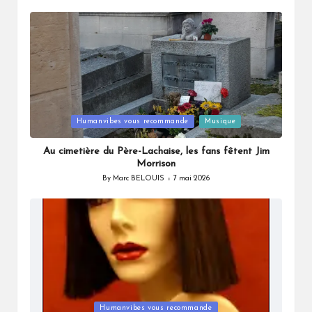
by
Posted
Humanvibes vous recommande
Musique
in
Au cimetière du Père-Lachaise, les fans fêtent Jim
Morrison
By
Marc BELOUIS
7 mai 2026
Posted
by
Posted
Humanvibes vous recommande