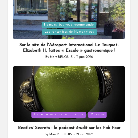
Humanvibes vous recommande
Posted
Les rencontres de Humanvibes
in
Sur le site de l’Aéroport International Le Touquet-
Elizabeth II, faites « Escale » gastronomique !
By
Marc BELOUIS
11 juin 2026
Posted
by
Posted
Humanvibes vous recommande
Musique
in
Beatles’ Secrets : le podcast érudit sur les Fab Four
By
Marc BELOUIS
21 mai 2026
Posted