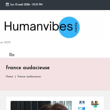
lun. 10 août 2026
-
1:51:32 PM
Skip
to
content
M
is 2013
france audacieuse
B
Home
france audacieuse