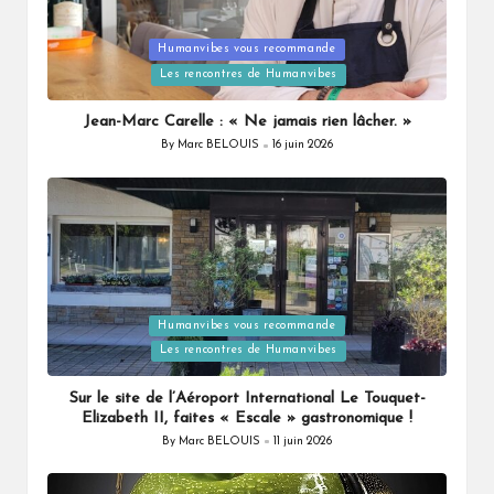
Humanvibes vous recommande
Posted
Les rencontres de Humanvibes
in
Jean-Marc Carelle : « Ne jamais rien lâcher. »
By
Marc BELOUIS
16 juin 2026
Posted
by
Humanvibes vous recommande
Posted
Les rencontres de Humanvibes
in
Sur le site de l’Aéroport International Le Touquet-
Elizabeth II, faites « Escale » gastronomique !
By
Marc BELOUIS
11 juin 2026
Posted
by