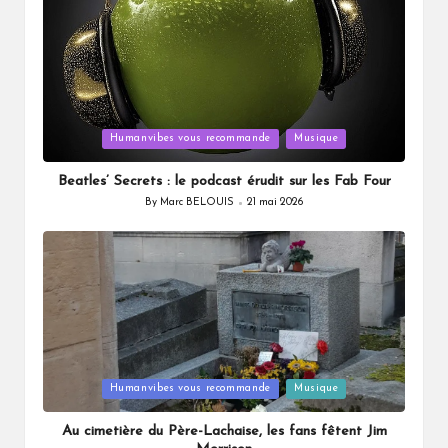
Posted
Humanvibes vous recommande
Musique
in
Beatles’ Secrets : le podcast érudit sur les Fab Four
By
Marc BELOUIS
21 mai 2026
Posted
by
Posted
Humanvibes vous recommande
Musique
in
Au cimetière du Père-Lachaise, les fans fêtent Jim