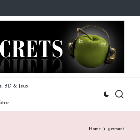
s, BD & Jeux
âtre
Home
germont