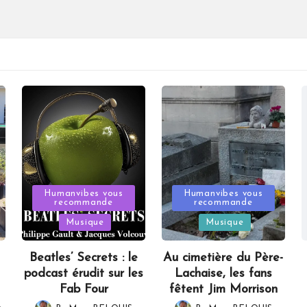
Posted
Posted
Humanvibes vous
Humanvibes vous
recommande
recommande
in
in
Musique
Musique
Beatles’ Secrets : le
Au cimetière du Père-
podcast érudit sur les
Lachaise, les fans
Fab Four
fêtent Jim Morrison
,