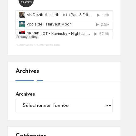
Humanvibes
·
Humanvibes.com
Archives
Archives