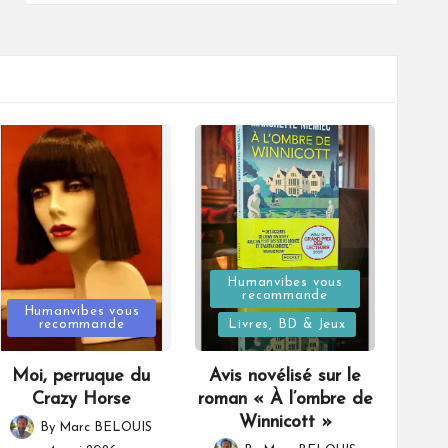
Posted
Humanvibes vous
recommande
Posted
in
Humanvibes vous
recommande
Livres, BD & Jeux
in
Moi, perruque du
Avis novélisé sur le
Crazy Horse
roman « À l’ombre de
Winnicott »
By
Marc BELOUIS
Posted