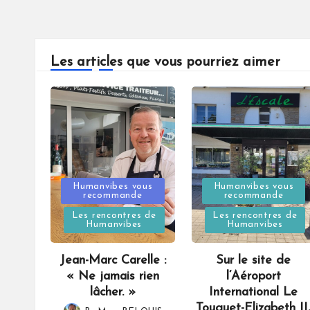
Les articles que vous pourriez aimer
Posted
Posted
Humanvibes vous
Humanvibes vous
recommande
recommande
in
in
Les rencontres de
Les rencontres de
Humanvibes
Humanvibes
Jean-Marc Carelle :
Sur le site de
« Ne jamais rien
l’Aéroport
lâcher. »
International Le
Touquet-Elizabeth II