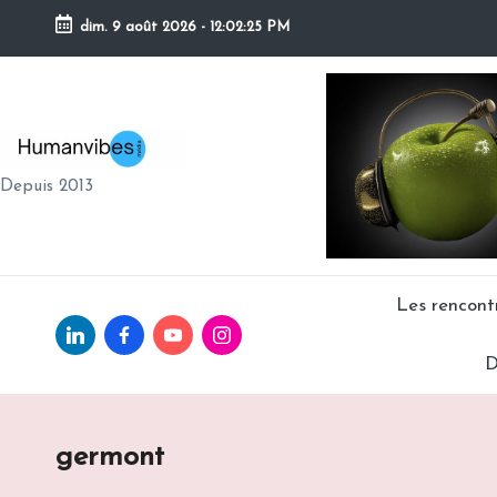
dim. 9 août 2026
-
12:02:26 PM
Skip
to
content
H
Depuis 2013
U
M
A
Les rencon
Linkedin.com
facebook.com
Youtube.com
Instagram.com
N
D
V
IB
germont
E