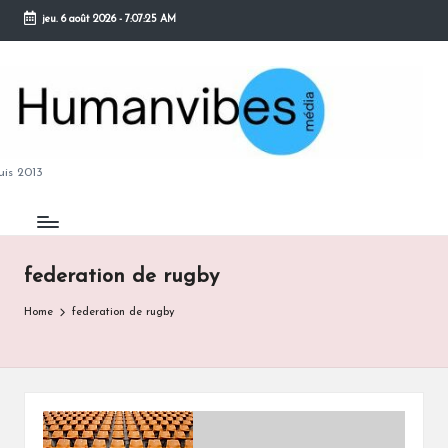
jeu. 6 août 2026
-
7:07:25 AM
Skip
to
content
M
is 2013
federation de rugby
B
Home
federation de rugby