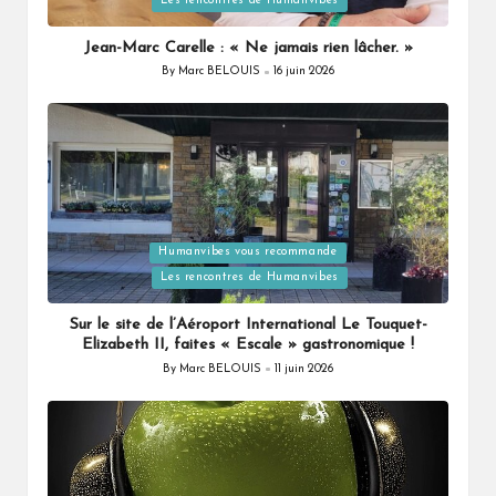
Les rencontres de Humanvibes
in
Jean-Marc Carelle : « Ne jamais rien lâcher. »
By
Marc BELOUIS
16 juin 2026
Posted
by
Humanvibes vous recommande
Posted
Les rencontres de Humanvibes
in
Sur le site de l’Aéroport International Le Touquet-
Elizabeth II, faites « Escale » gastronomique !
By
Marc BELOUIS
11 juin 2026
Posted
by