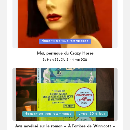
Posted
Humanvibes vous recommande
in
Moi, perruque du Crazy Horse
By
Marc BELOUIS
4 mai 2026
Posted
by
Posted
Humanvibes vous recommande
Livres, BD & Jeux
in
Avis novélisé sur le roman « À l’ombre de Winnicott »