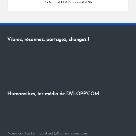
By
Marc BELOUIS
7 avril 2026
Posted
by
Vibrez, résonnez, partagez, changez !
Humanvibes, 1er média de DVLOPP'COM
Nous contacter : contact@humanvibes.com