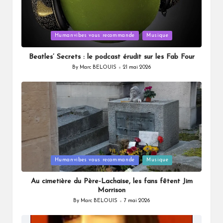
Posted
Humanvibes vous recommande
Musique
in
Beatles’ Secrets : le podcast érudit sur les Fab Four
By
Marc BELOUIS
21 mai 2026
Posted
by
Posted
Humanvibes vous recommande
Musique
in
Au cimetière du Père-Lachaise, les fans fêtent Jim
Morrison
By
Marc BELOUIS
7 mai 2026
Posted
by