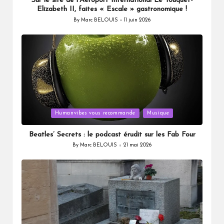
Sur le site de l’Aéroport International Le Touquet-
Elizabeth II, faites « Escale » gastronomique !
By
Marc BELOUIS
11 juin 2026
Posted
by
Posted
Humanvibes vous recommande
Musique
in
Beatles’ Secrets : le podcast érudit sur les Fab Four
By
Marc BELOUIS
21 mai 2026
Posted
by