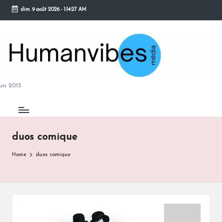
dim. 9 août 2026
-
1:14:28 AM
Skip
to
content
M
is 2013
duos comique
B
Home
duos comique