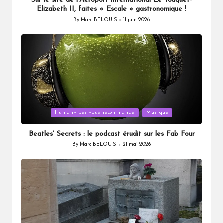
Sur le site de l’Aéroport International Le Touquet-
Elizabeth II, faites « Escale » gastronomique !
By
Marc BELOUIS
11 juin 2026
Posted
by
Posted
Humanvibes vous recommande
Musique
in
Beatles’ Secrets : le podcast érudit sur les Fab Four
By
Marc BELOUIS
21 mai 2026
Posted
by