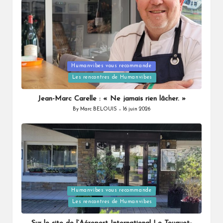
Humanvibes vous recommande
Posted
Les rencontres de Humanvibes
in
Jean-Marc Carelle : « Ne jamais rien lâcher. »
By
Marc BELOUIS
16 juin 2026
Posted
by
Humanvibes vous recommande
Posted
Les rencontres de Humanvibes
in