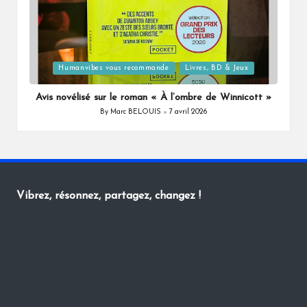
Posted
Humanvibes vous recommande
Livres, BD & Jeux
in
Avis novélisé sur le roman « À l’ombre de Winnicott »
By
Marc BELOUIS
7 avril 2026
Posted
by
Vibrez, résonnez, partagez, changez !