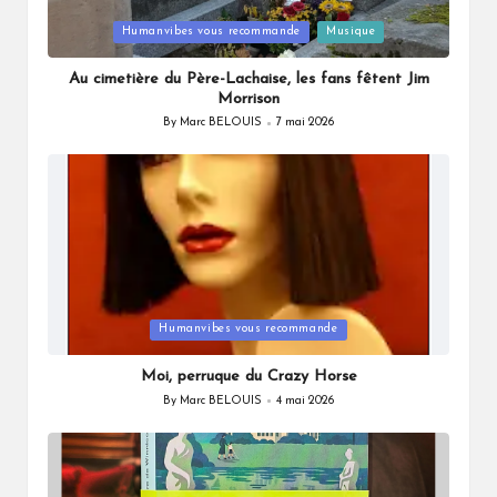
Posted
Humanvibes vous recommande
Musique
in
Au cimetière du Père-Lachaise, les fans fêtent Jim
Morrison
By
Marc BELOUIS
7 mai 2026
Posted
by
Posted
Humanvibes vous recommande
in
Moi, perruque du Crazy Horse
By
Marc BELOUIS
4 mai 2026
Posted
by