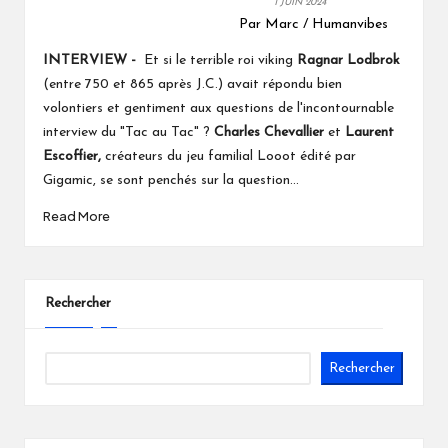
1 JUIN 2024
Par Marc / Humanvibes
INTERVIEW -
Et si le terrible roi viking
Ragnar Lodbrok
(entre 750 et 865 après J.C.)
avait répondu bien
volontiers et gentiment aux questions de l'incontournable
interview du "Tac au Tac" ?
Charles Chevallier
et
Laurent
Escoffier,
créateurs du jeu familial Looot édité par
Gigamic, se sont penchés sur la question...
Read More
Rechercher
Rechercher