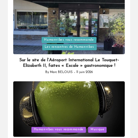
Humanvibes vous recommande
Posted
Les rencontres de Humanvibes
in
Sur le site de l’Aéroport International Le Touquet-
Elizabeth II, faites « Escale » gastronomique !
By
Marc BELOUIS
11 juin 2026
Posted
by
Posted
Humanvibes vous recommande
Musique
in