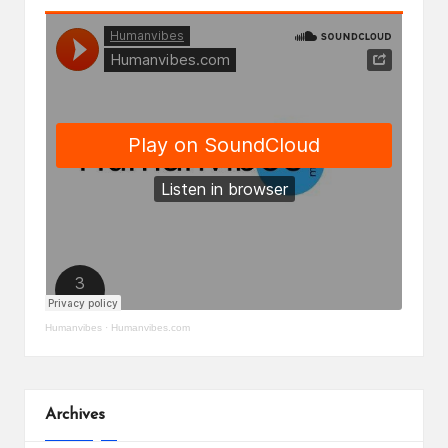
Humanvibes
·
Humanvibes.com
Archives