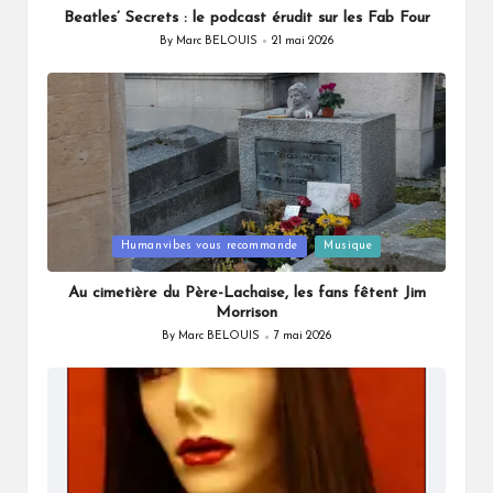
Beatles’ Secrets : le podcast érudit sur les Fab Four
By
Marc BELOUIS
21 mai 2026
Posted
by
Posted
Humanvibes vous recommande
Musique
in
Au cimetière du Père-Lachaise, les fans fêtent Jim
Morrison
By
Marc BELOUIS
7 mai 2026
Posted
by