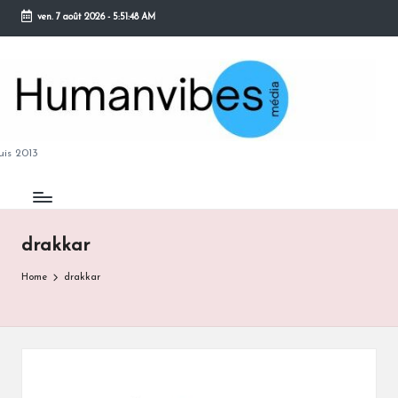
ven. 7 août 2026
-
5:51:49 AM
Skip
to
content
M
is 2013
drakkar
B
Home
drakkar