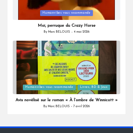
Posted
Humanvibes vous recommande
in
Moi, perruque du Crazy Horse
By
Marc BELOUIS
4 mai 2026
Posted
by
Posted
Humanvibes vous recommande
Livres, BD & Jeux
in
Avis novélisé sur le roman « À l’ombre de Winnicott »
By
Marc BELOUIS
7 avril 2026
Posted
by