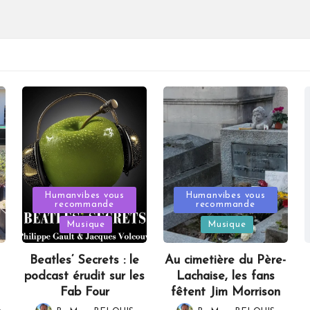
Posted
Posted
Humanvibes vous
Humanvibes vous
recommande
recommande
in
in
Musique
Musique
Beatles’ Secrets : le
Au cimetière du Père-
podcast érudit sur les
Lachaise, les fans
Fab Four
fêtent Jim Morrison
,