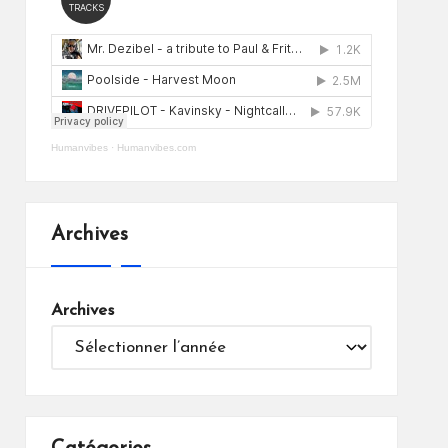
Humanvibes
·
Humanvibes.com
Archives
Archives