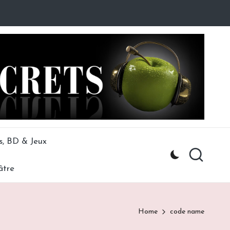
s, BD & Jeux
âtre
Home
code name