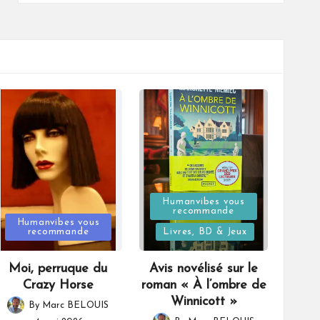
Posted
Humanvibes vous
recommande
Posted
in
Humanvibes vous
recommande
Livres, BD & Jeux
in
Moi, perruque du
Avis novélisé sur le
Crazy Horse
roman « À l’ombre de
Winnicott »
By
Marc BELOUIS
Posted