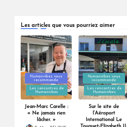
Les articles que vous pourriez aimer
Posted
Posted
Humanvibes vous
Humanvibes vous
recommande
recommande
in
in
Les rencontres de
Les rencontres de
Humanvibes
Humanvibes
Jean-Marc Carelle :
Sur le site de
« Ne jamais rien
l’Aéroport
lâcher. »
International Le
Touquet-Elizabeth II