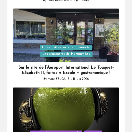
By
Marc BELOUIS
16 juin 2026
Posted
by
Posted
Humanvibes vous recommande
in
Les rencontres de Humanvibes
Sur le site de l’Aéroport International Le Touquet-
Elizabeth II, faites « Escale » gastronomique !
By
Marc BELOUIS
11 juin 2026
Posted
by