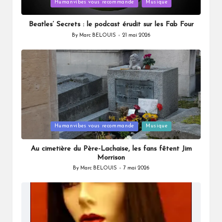
Posted
Humanvibes vous recommande
Musique
in
Beatles’ Secrets : le podcast érudit sur les Fab Four
By
Marc BELOUIS
21 mai 2026
Posted
by
Posted
Humanvibes vous recommande
Musique
in
Au cimetière du Père-Lachaise, les fans fêtent Jim
Morrison
By
Marc BELOUIS
7 mai 2026
Posted
by