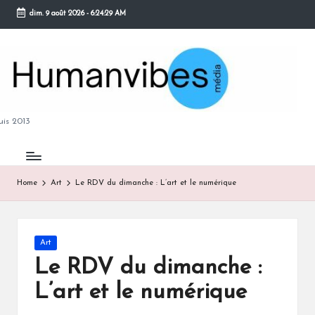
dim. 9 août 2026
-
6:24:30 AM
Skip
to
content
M
is 2013
Home
Art
Le RDV du dimanche : L’art et le numérique
B
Posted
Art
in
Le RDV du dimanche :
L’art et le numérique