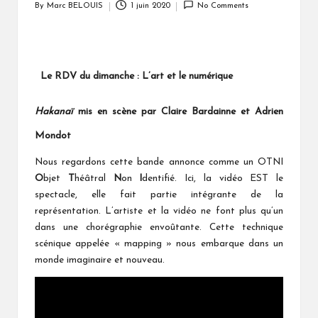
By
Marc BELOUIS
1 juin 2020
No Comments
Posted
by
Le RDV du dimanche : L’art et le numérique
Hakanaï
mis en scène par Claire Bardainne et Adrien
Mondot
Nous regardons cette bande annonce comme un OTNI
O
bjet
T
héâtral
N
on
I
dentifié. Ici, la vidéo EST le
spectacle, elle fait partie intégrante de la
représentation. L’artiste et la vidéo ne font plus qu’un
dans une chorégraphie envoûtante. Cette technique
scénique appelée « mapping » nous embarque dans un
monde imaginaire et nouveau.