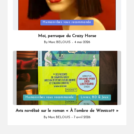
Posted
Humanvibes vous recommande
in
Moi, perruque du Crazy Horse
By
Marc BELOUIS
4 mai 2026
Posted
by
Posted
Humanvibes vous recommande
Livres, BD & Jeux
in
Avis novélisé sur le roman « À l’ombre de Winnicott »
By
Marc BELOUIS
7 avril 2026
Posted
by