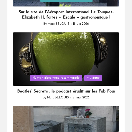
Sur le site de l’Aéroport International Le Touquet-
Elizabeth II, faites « Escale » gastronomique !
By
Marc BELOUIS
11 juin 2026
Posted
by
Posted
Humanvibes vous recommande
Musique
in
Beatles’ Secrets : le podcast érudit sur les Fab Four
By
Marc BELOUIS
21 mai 2026
Posted
by