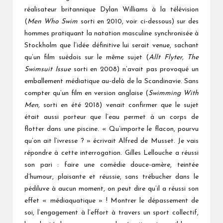
réalisateur britannique Dylan Williams à la télévision
(
Men Who Swim
sorti en 2010, voir ci-dessous) sur des
hommes pratiquant la natation masculine synchronisée à
Stockholm que l’idée définitive lui serait venue, sachant
qu’un film suédois sur le même sujet (
Allt Flyter, The
Swimsuit Issue
sorti en 2008) n’avait pas provoqué un
emballement médiatique au-delà de la Scandinavie. Sans
compter qu’un film en version anglaise (
Swimming With
Men,
sorti en été 2018) venait confirmer que le sujet
était aussi porteur que l’eau permet à un corps de
flotter dans une piscine. « Qu’importe le flacon, pourvu
qu’on ait l’ivresse ? » écrivait Alfred de Musset. Je vais
répondre à cette interrogation. Gilles Lellouche a réussi
son pari : faire une comédie douce-amère, teintée
d’humour, plaisante et réussie, sans trébucher dans le
pédiluve à aucun moment, on peut dire qu’il a réussi son
effet « médiaquatique » ! Montrer le dépassement de
soi, l’engagement à l’effort à travers un sport collectif,