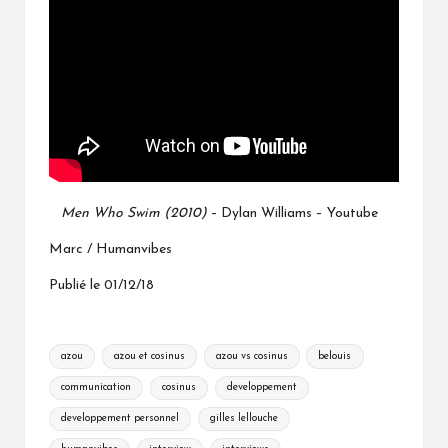
Men Who Swim (2010)
Dylan Williams – Youtube
–
Marc / Humanvibes
Publié le 01/12/18
Tags:
azou
azou et cosinus
azou vs cosinus
belouis
communication
cosinus
developpement
developpement personnel
gilles lellouche