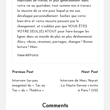
habitudes de travail, et plus généralement dans
votre vie au quotidien, tout comme moi à travers
la réussite de ce site pour lequel je me suis
développé personnellement. Sachez que votre
bien-être et votre réussite passent par le
changement, et n’oubliez pas que VOUS ÊTES
VOTRE SEUL(E) ATOUT pour faire bouger les
lignes dans un monde de plus en plus déshumanisé.
Alors, vibrez, résonnez, partagez, changez ! Bonne
lecture ! Marc
View All Posts
Post
Previous Post
Next Post
navigation
Interview (un peu
Interview de Marc Veyrat
imaginée) du « Tac au
: La Haute-Savoie s’invite
Tac » du « Théâtre »
à Paris ! (1/2)
Comments