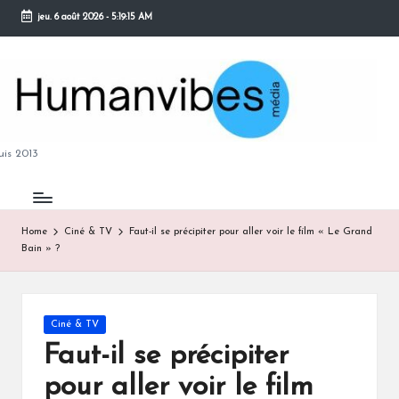
jeu. 6 août 2026
-
5:19:16 AM
Skip
to
content
M
is 2013
Home
Ciné & TV
Faut-il se précipiter pour aller voir le film « Le Grand
Bain » ?
B
Posted
Ciné & TV
in
Faut-il se précipiter
pour aller voir le film