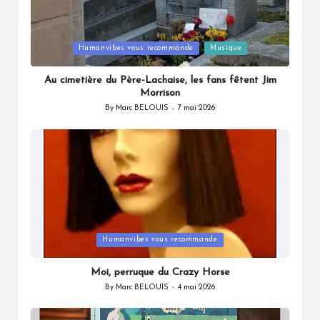
Posted
Humanvibes vous recommande
Musique
in
Au cimetière du Père-Lachaise, les fans fêtent Jim
Morrison
By
Marc BELOUIS
7 mai 2026
Posted
by
Posted
Humanvibes vous recommande
in
Moi, perruque du Crazy Horse
By
Marc BELOUIS
4 mai 2026
Posted
by