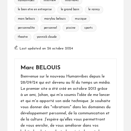
humanvibes
interview
interviews
le bien etre en entreprise
le grand bain
le raincy
marc belouis
marylou belouis
musique
personnalite
personnel
piscine
sports
theatre
yannick claude
Last updated on 26 octobre 2024
Marc BELOUIS
Bienvenue sur le nouveau Humanvibes depuis le
28/09/24 qui est devenu au fil du temps un média.
Le premier site a été créé en octobre 2013 grâce
à un ami, Johan, qui m'a soumis l'idée de me lancer
et qui m'a apporté son aide technique. Je souhaite
vous donner des "vibrations" dans les domaines du
développement personnel, de la communication et
de la culture. J'espère qu'elles vous permettront
de vous enrichir, de vous améliorer dans vos