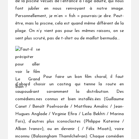
de la piscine vécues de l’enfance à l’âge adulte, qui nous
font jubiler en nous renvoyant à notre image.
Personnellement, je m’en « fish » pourrais-je dire. Peut-
être, mais la piscine, cela est quand même différent de la
plage. On n’y vient pas pour les mêmes raisons, on se
sent plus scruté, pas de t-shirt ou de maillot bermuda…
Pour faire un bon film choral, il faut
d’abord choisir un casting qui tienne la route en
saupoudrant savamment la distribution. Des
comédiens.nes connus et bien installés.ées (Guillaume
Canet / Benoît Poelvoorde / Matthieu Amalric / Jean-
Hugues Anglade / Virginie Efira / Leïla Bekhti / Marina
Foïs), d’autres plus iconoclastes (Philippe Katerine /
Alban Ivanov), ou en devenir ( / Félix Moati), voire
inconnu (Balasingham Thamilchelvan). Chaque comédien