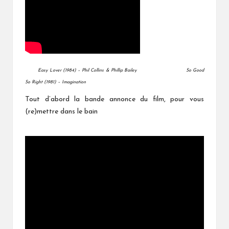
Easy Lover (1984) – Phil Collins & Phillip Bailey So Good
So Right (1981) – Imagination
Tout d’abord la bande annonce du film, pour vous
(re)mettre dans le bain