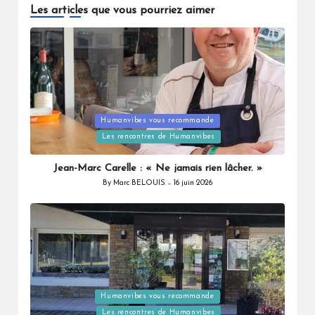
Les articles que vous pourriez aimer
Posted
Humanvibes vous recommande
in
Les rencontres de Humanvibes
Jean-Marc Carelle : « Ne jamais rien lâcher. »
By
Marc BELOUIS
16 juin 2026
Posted
by
Posted
Humanvibes vous recommande
in
Les rencontres de Humanvibes