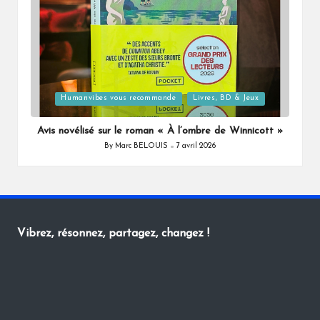
Posted
Humanvibes vous recommande
Livres, BD & Jeux
in
Avis novélisé sur le roman « À l’ombre de Winnicott »
By
Marc BELOUIS
7 avril 2026
Posted
by
Vibrez, résonnez, partagez, changez !