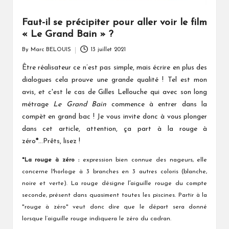
Faut-il se précipiter pour aller voir le film
« Le Grand Bain » ?
By
Marc BELOUIS
13 juillet 2021
Posted
by
Être réalisateur ce n’est pas simple, mais écrire en plus des
dialogues cela prouve une grande qualité ! Tel est mon
avis, et c'est le cas de Gilles Lellouche qui avec son long
métrage
Le Grand Bain
commence à entrer dans la
compèt en grand bac ! Je vous invite donc à vous plonger
dans cet article, attention, ça part à la rouge à
zéro
*
...Prêts, lisez !
*La rouge à zéro :
expression bien connue des
nageurs, elle
concerne l'horloge à 3 branches en 3 autres coloris (blanche,
noire et verte). La rouge désigne l
’
aiguille rouge
du compte
seconde, présent dans quasiment toutes les piscines. Partir à la
"rouge à zéro" veut donc dire que le départ sera donné
lorsque l’aiguille rouge indiquera le zéro du cadran.