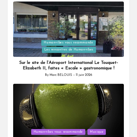
by
Humanvibes vous recommande
Posted
Les rencontres de Humanvibes
in
Sur le site de l’Aéroport International Le Touquet-
Elizabeth II, faites « Escale » gastronomique !
By
Marc BELOUIS
11 juin 2026
Posted
by
Posted
Humanvibes vous recommande
Musique