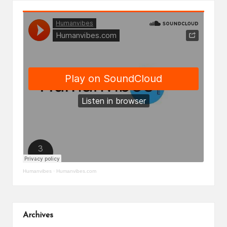
Humanvibes
·
Humanvibes.com
Archives