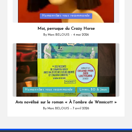
Posted
Humanvibes vous recommande
in
Moi, perruque du Crazy Horse
By
Marc BELOUIS
4 mai 2026
Posted
by
Posted
Humanvibes vous recommande
Livres, BD & Jeux
in
Avis novélisé sur le roman « À l’ombre de Winnicott »
By
Marc BELOUIS
7 avril 2026
Posted
by