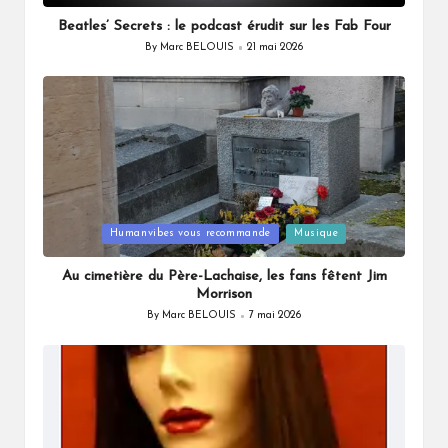
in
Beatles’ Secrets : le podcast érudit sur les Fab Four
By
Marc BELOUIS
21 mai 2026
Posted
by
Posted
Humanvibes vous recommande
Musique
in
Au cimetière du Père-Lachaise, les fans fêtent Jim
Morrison
By
Marc BELOUIS
7 mai 2026
Posted
by