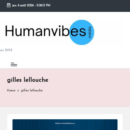
jeu. 6 août 2026
-
3:08:14 PM
Skip
to
content
M
is 2013
gilles lellouche
B
Home
gilles lellouche