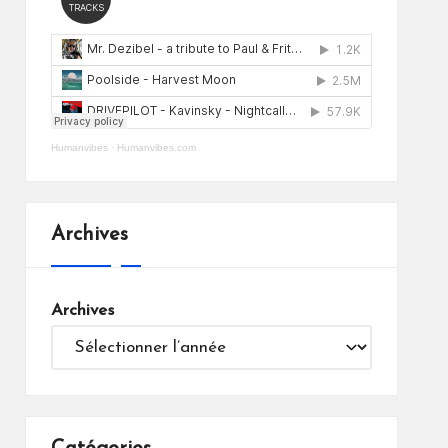
Humanvibes
·
Humanvibes.com
Archives
Archives