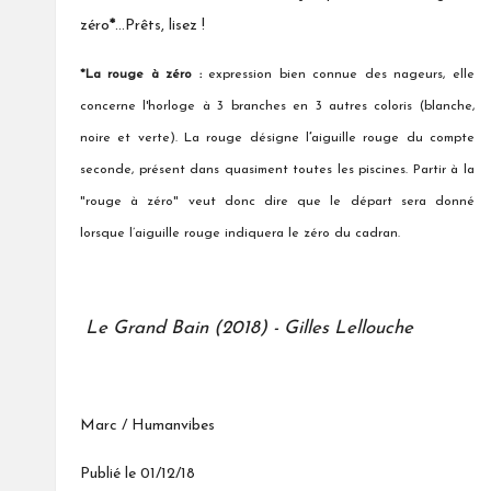
zéro
*
...Prêts, lisez !
*La rouge à zéro :
expression bien connue des
nageurs, elle
concerne l'horloge à 3 branches en 3 autres coloris (blanche,
noire et verte). La rouge désigne l
’
aiguille rouge
du compte
seconde, présent dans quasiment toutes les piscines. Partir à la
"rouge à zéro" veut donc dire que le départ sera donné
lorsque l’aiguille rouge indiquera le zéro du cadran.
Le Grand Bain (2018) - Gilles Lellouche
Marc / Humanvibes
Publié le 01/12/18