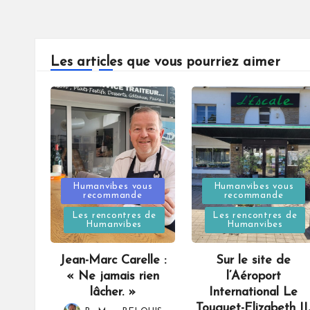
Les articles que vous pourriez aimer
Posted
Posted
Humanvibes vous
Humanvibes vous
recommande
recommande
in
in
Les rencontres de
Les rencontres de
Humanvibes
Humanvibes
Jean-Marc Carelle :
Sur le site de
« Ne jamais rien
l’Aéroport
lâcher. »
International Le
Touquet-Elizabeth II