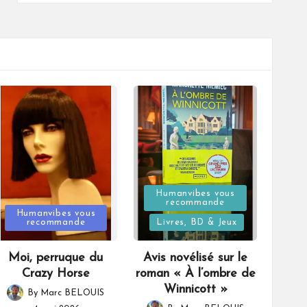
Posted
Humanvibes vous
recommande
Posted
in
Humanvibes vous
recommande
Livres, BD & Jeux
in
Moi, perruque du
Avis novélisé sur le
Crazy Horse
roman « À l’ombre de
Winnicott »
By
Marc BELOUIS
Posted