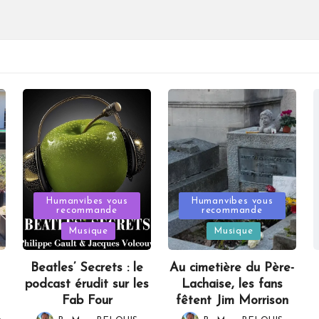
Posted
Posted
Humanvibes vous
Humanvibes vous
recommande
recommande
in
in
Musique
Musique
Beatles’ Secrets : le
Au cimetière du Père-
podcast érudit sur les
Lachaise, les fans
Fab Four
fêtent Jim Morrison
,