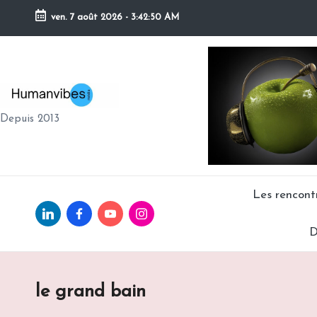
ven. 7 août 2026
-
3:42:51 AM
Skip
to
content
H
Depuis 2013
U
M
A
Les rencon
Linkedin.com
facebook.com
Youtube.com
Instagram.com
N
D
V
IB
le grand bain
E