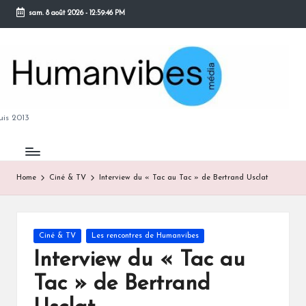
sam. 8 août 2026
-
12:59:47 PM
Skip
to
content
M
is 2013
Home
Ciné & TV
Interview du « Tac au Tac » de Bertrand Usclat
B
Posted
Ciné & TV
Les rencontres de Humanvibes
in
Interview du « Tac au
Tac » de Bertrand