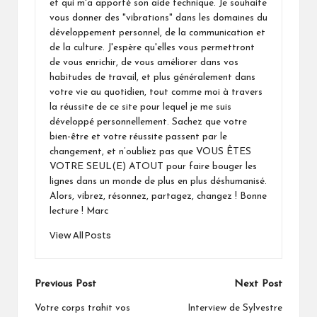
et qui m'a apporté son aide technique. Je souhaite
vous donner des "vibrations" dans les domaines du
développement personnel, de la communication et
de la culture. J'espère qu'elles vous permettront
de vous enrichir, de vous améliorer dans vos
habitudes de travail, et plus généralement dans
votre vie au quotidien, tout comme moi à travers
la réussite de ce site pour lequel je me suis
développé personnellement. Sachez que votre
bien-être et votre réussite passent par le
changement, et n’oubliez pas que VOUS ÊTES
VOTRE SEUL(E) ATOUT pour faire bouger les
lignes dans un monde de plus en plus déshumanisé.
Alors, vibrez, résonnez, partagez, changez ! Bonne
lecture ! Marc
View All Posts
Post
Previous Post
Next Post
navigation
Votre corps trahit vos
Interview de Sylvestre