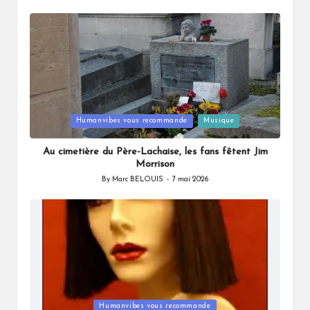
by
Posted
Humanvibes vous recommande
Musique
in
Au cimetière du Père-Lachaise, les fans fêtent Jim
Morrison
By
Marc BELOUIS
7 mai 2026
Posted
by
Posted
Humanvibes vous recommande