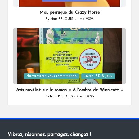
in
Moi, perruque du Crazy Horse
By
Marc BELOUIS
4 mai 2026
Posted
by
Posted
Humanvibes vous recommande
Livres, BD & Jeux
in
Avis novélisé sur le roman « À l’ombre de Winnicott »
By
Marc BELOUIS
7 avril 2026
Posted
by
Vibrez, résonnez, partagez, changez !