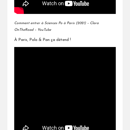
Comment entrer à Sciences Po à Paris (2021) – Clara
OnTheRoad – YouTube
À Paris, Polo & Pan ça détend !