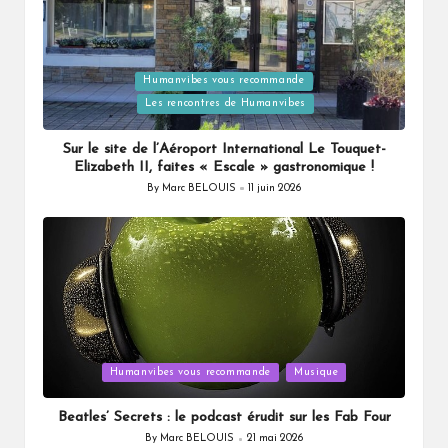
Posted
Humanvibes vous recommande
in
Les rencontres de Humanvibes
Sur le site de l’Aéroport International Le Touquet-
Elizabeth II, faites « Escale » gastronomique !
By
Marc BELOUIS
11 juin 2026
Posted
by
Posted
Humanvibes vous recommande
Musique
in
Beatles’ Secrets : le podcast érudit sur les Fab Four
By
Marc BELOUIS
21 mai 2026
Posted