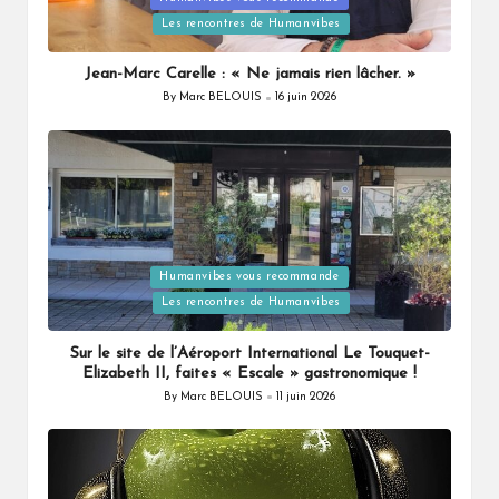
in
Les rencontres de Humanvibes
Jean-Marc Carelle : « Ne jamais rien lâcher. »
By
Marc BELOUIS
16 juin 2026
Posted
by
Posted
Humanvibes vous recommande
in
Les rencontres de Humanvibes
Sur le site de l’Aéroport International Le Touquet-
Elizabeth II, faites « Escale » gastronomique !
By
Marc BELOUIS
11 juin 2026
Posted
by