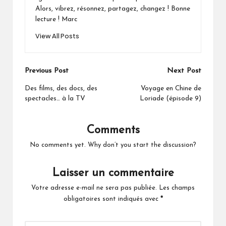
Alors, vibrez, résonnez, partagez, changez ! Bonne
lecture ! Marc
View All Posts
Post
Previous Post
Next Post
navigation
Des films, des docs, des
Voyage en Chine de
spectacles… à la TV
Loriade (épisode 9)
Comments
No comments yet. Why don’t you start the discussion?
Laisser un commentaire
Votre adresse e-mail ne sera pas publiée.
Les champs
obligatoires sont indiqués avec
*