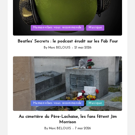
Posted
Humanvibes vous recommande
Musique
in
Beatles’ Secrets : le podcast érudit sur les Fab Four
By
Marc BELOUIS
21 mai 2026
Posted
by
Posted
Humanvibes vous recommande
Musique
in
Au cimetière du Père-Lachaise, les fans fêtent Jim
Morrison
By
Marc BELOUIS
7 mai 2026
Posted