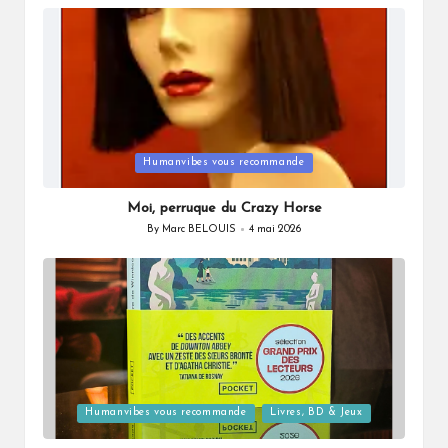
by
Posted
Humanvibes vous recommande
in
Moi, perruque du Crazy Horse
By
Marc BELOUIS
4 mai 2026
Posted
by
Posted
Humanvibes vous recommande
Livres, BD & Jeux
in