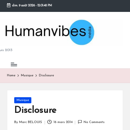
dim. 9 août 2026
-
12:01:49 PM
Skip
to
content
M
is 2013
Home
Musique
Disclosure
B
Posted
Musique
in
Disclosure
By
Marc BELOUIS
16 mars 2014
No Comments
Posted