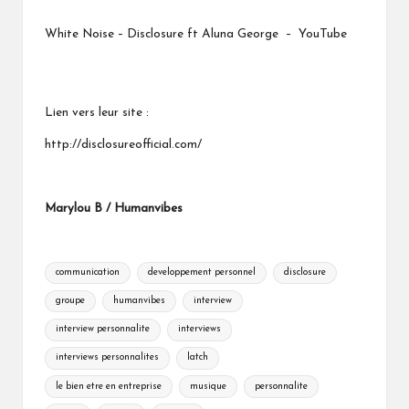
*
White Noise – Disclosure ft Aluna George – YouTube
Lien vers leur site :
http://disclosureofficial.com/
Marylou B / Humanvibes
Tags:
communication
developpement personnel
disclosure
groupe
humanvibes
interview
interview personnalite
interviews
interviews personnalites
latch
le bien etre en entreprise
musique
personnalite