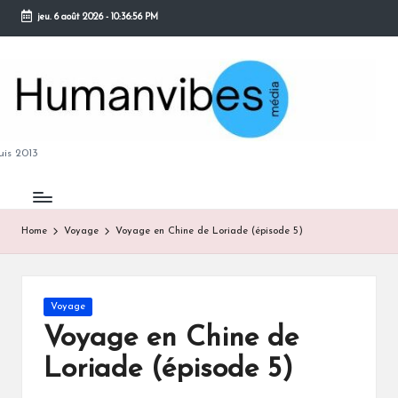
jeu. 6 août 2026
-
10:36:57 PM
Skip
to
content
M
is 2013
Home
Voyage
Voyage en Chine de Loriade (épisode 5)
B
Posted
Voyage
in
Voyage en Chine de
Loriade (épisode 5)