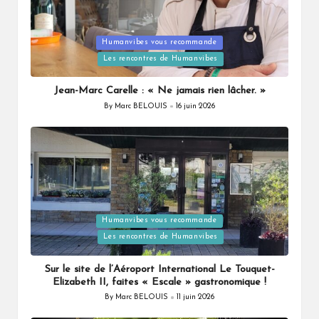
Posted
Humanvibes vous recommande
in
Les rencontres de Humanvibes
Jean-Marc Carelle : « Ne jamais rien lâcher. »
By
Marc BELOUIS
16 juin 2026
Posted
by
Posted
Humanvibes vous recommande
in
Les rencontres de Humanvibes
Sur le site de l’Aéroport International Le Touquet-
Elizabeth II, faites « Escale » gastronomique !
By
Marc BELOUIS
11 juin 2026
Posted
by