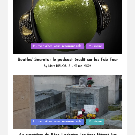
Posted
Humanvibes vous recommande
Musique
in
Beatles’ Secrets : le podcast érudit sur les Fab Four
By
Marc BELOUIS
21 mai 2026
Posted
by
Posted
Humanvibes vous recommande
Musique
in