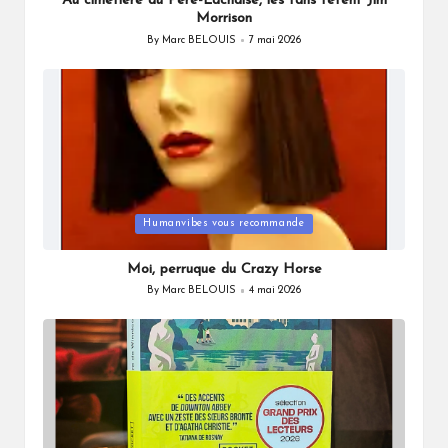
Au cimetière du Père-Lachaise, les fans fêtent Jim
Morrison
By
Marc BELOUIS
7 mai 2026
Posted
by
Posted
Humanvibes vous recommande
in
Moi, perruque du Crazy Horse
By
Marc BELOUIS
4 mai 2026
Posted
by