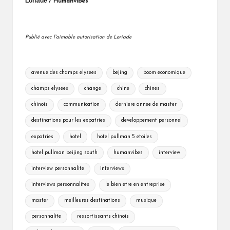
Loriade
/ Humanvibes
Publié avec l'aimable autorisation de Loriade
Tags:
avenue des champs elysees
bejing
boom economique
champs elysees
change
chine
chines
chinois
communication
derniere annee de master
destinations pour les expatries
developpement personnel
expatries
hotel
hotel pullman 5 etoiles
hotel pullman beijing south
humanvibes
interview
interview personnalite
interviews
interviews personnalites
le bien etre en entreprise
master
meilleures destinations
musique
personnalite
ressortissants chinois