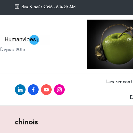
dim. 9 août 2026
-
6:14:30 AM
Skip
to
content
H
Depuis 2013
U
M
A
Les rencon
Linkedin.com
facebook.com
Youtube.com
Instagram.com
N
D
V
IB
chinois
E