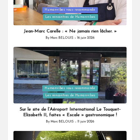
Posted
Humanvibes vous recommande
in
Les rencontres de Humanvibes
Jean-Marc Carelle : « Ne jamais rien lâcher. »
By
Marc BELOUIS
16 juin 2026
Posted
by
Posted
Humanvibes vous recommande
in
Les rencontres de Humanvibes
Sur le site de l’Aéroport International Le Touquet-
Elizabeth II, faites « Escale » gastronomique !
By
Marc BELOUIS
11 juin 2026
Posted
by