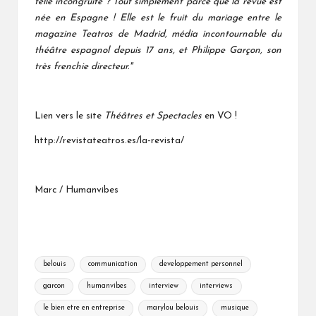
telle incongruité ? Tout simplement parce que la revue est
née en Espagne ! Elle est le fruit du mariage entre le
magazine
Teatros de Madrid,
média incontournable du
théâtre espagnol depuis 17 ans, et Philippe Garçon, son
très frenchie directeur."
Lien vers le site
Théâtres et Spectacles
en VO !
http://revistateatros.es/la-revista/
Marc / Humanvibes
Tags:
belouis
communication
developpement personnel
garcon
humanvibes
interview
interviews
le bien etre en entreprise
marylou belouis
musique