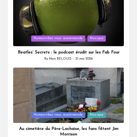
Posted
Humanvibes vous recommande
Musique
in
Beatles’ Secrets : le podcast érudit sur les Fab Four
By
Marc BELOUIS
21 mai 2026
Posted
by
Posted
Humanvibes vous recommande
Musique
in
Au cimetière du Père-Lachaise, les fans fêtent Jim
Morrison