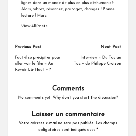
lignes dans un monde de plus en plus déshumanisé.
Alors, vibrez, résonnez, partagez, changez ! Bonne
lecture ! Marc
View All Posts
Post
Previous Post
Next Post
navigation
Faut-il se précipiter pour
Interview « Du Tac au
aller voir le film « Au
Tac » de Philippe Croizon
Revoir Là-Haut » ?
Comments
No comments yet. Why don’t you start the discussion?
Laisser un commentaire
Votre adresse e-mail ne sera pas publiée.
Les champs
obligatoires sont indiqués avec
*