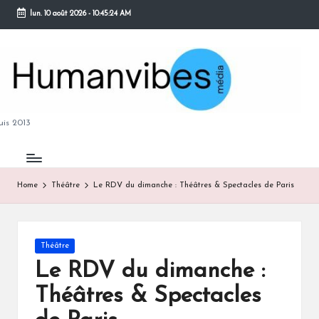
lun. 10 août 2026
-
10:45:24 AM
Skip
to
content
M
is 2013
Home
Théâtre
Le RDV du dimanche : Théâtres & Spectacles de Paris
B
Posted
Théâtre
in
Le RDV du dimanche :
Théâtres & Spectacles