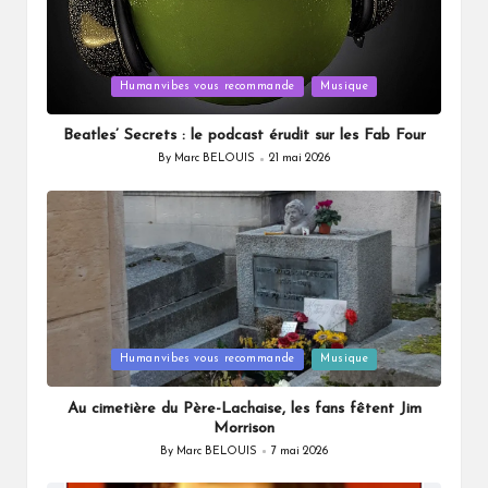
Posted
Humanvibes vous recommande
Musique
in
Beatles’ Secrets : le podcast érudit sur les Fab Four
By
Marc BELOUIS
21 mai 2026
Posted
by
Posted
Humanvibes vous recommande
Musique
in
Au cimetière du Père-Lachaise, les fans fêtent Jim
Morrison
By
Marc BELOUIS
7 mai 2026
Posted
by