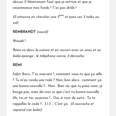
dessus !)
Maintenant faut que je nettoie et que je
recommence mes fonds ! T’es pas drôle !
ème
(Il retourne en chercher une 3
et pose ces 3 toiles au
sol)
REMBRANDT
(sourd)
Wouah !
Rémi va dans la cuisine et en ressort avec un seau et un
balai-éponge ; le téléphone sonne, il décroche.
REMI
Salut Boris…T’es marrant !, comment veux-tu que ça aille
? Tu m'as vendu une toile ? Non, bon alors… comment ça
une bonne nouvelle ?… Non… Bien sûr que tu peux venir, je
bouge pas, mais dis-moi ce que c'est ta bonne nouvelle …
Ah, toi et tes surprises !… Oui, à tout de suite… Tu te
rappelles le code ?… 3.1.3 … C'est ça.
(il raccroche et
reprend son balai)