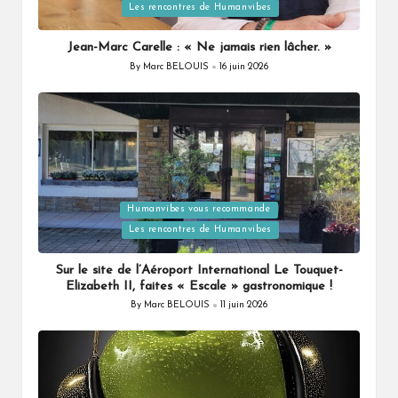
in
Les rencontres de Humanvibes
Jean-Marc Carelle : « Ne jamais rien lâcher. »
By
Marc BELOUIS
16 juin 2026
Posted
by
Posted
Humanvibes vous recommande
in
Les rencontres de Humanvibes
Sur le site de l’Aéroport International Le Touquet-
Elizabeth II, faites « Escale » gastronomique !
By
Marc BELOUIS
11 juin 2026
Posted
by