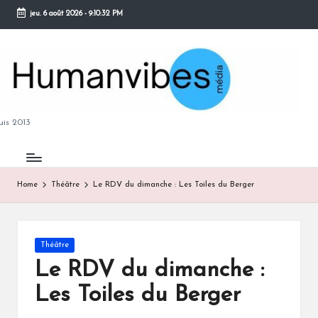
jeu. 6 août 2026
-
9:10:33 PM
Skip
to
content
M
is 2013
Home
Théâtre
Le RDV du dimanche : Les Toiles du Berger
B
Posted
Théâtre
in
Le RDV du dimanche :
Les Toiles du Berger