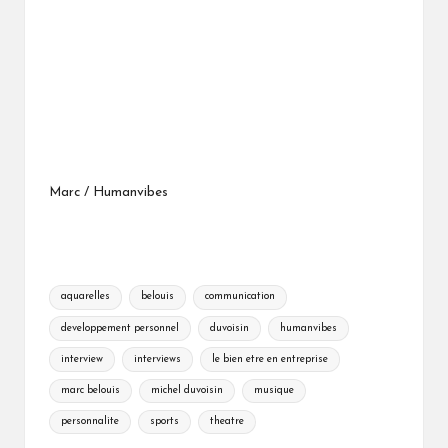
Marc / Humanvibes
Tags:
aquarelles
belouis
communication
developpement personnel
duvoisin
humanvibes
interview
interviews
le bien etre en entreprise
marc belouis
michel duvoisin
musique
personnalite
sports
theatre