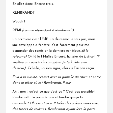
Et allez donc. Encore trois.
REMBRANDT
Wouah !
REMI
(comme répondant à Rembrandt)
La première c'est l'EdF. La deuxième, je sais pas, mais
une enveloppe à fenêtre, c'est forcément pour me
demander des ronds et la dernière est bleue…
(il la
retourne)
Oh là là ! Maître Bricard, huissier de justice !
(il
soulève un coussin du canapé et jette la lettre en
dessous)
Celle-là, j'ai rien signé, alors je l'ai pas reçue.
Il va à la cuisine, ressort avec la gamelle du chien et entre
dans la pièce où est Rembrandt. Il crie
Ah !, non !, qu’est ce que c’est ça ? C’est pas possible !
Rembrandt, tu pouvais pas attendre que je te
descende ? (
Il ressort avec 2 toiles de couleurs unies
avec
des traces de coulures, Rembrandt ayant levé la patte