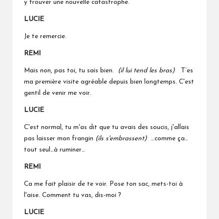
y trouver une nouvelle catastrophe.
LUCIE
Je te remercie.
REMI
Mais non, pas toi, tu sais bien.
(il lui tend les bras)
T’es
ma première visite agréable depuis bien longtemps. C'est
gentil de venir me voir.
LUCIE
C'est normal, tu m'as dit que tu avais des soucis, j'allais
pas laisser mon frangin
(ils s'embrassent)
…comme ça…
tout seul…à ruminer…
REMI
Ca me fait plaisir de te voir. Pose ton sac, mets-toi à
l'aise. Comment tu vas, dis-moi ?
LUCIE