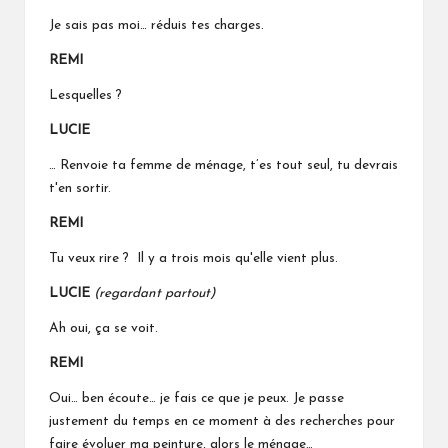
Je sais pas moi… réduis tes charges.
REMI
Lesquelles ?
LUCIE
… Renvoie ta femme de ménage, t’es tout seul, tu devrais
t'en sortir.
REMI
Tu veux rire ? Il y a trois mois qu'elle vient plus.
LUCIE
(regardant partout)
Ah oui, ça se voit.
REMI
Oui… ben écoute… je fais ce que je peux. Je passe
justement du temps en ce moment à des recherches pour
faire évoluer ma peinture, alors le ménage…