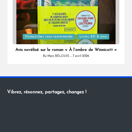
Posted
Humanvibes vous recommande
Livres, BD & Jeux
in
Avis novélisé sur le roman « À l’ombre de Winnicott »
By
Marc BELOUIS
7 avril 2026
Posted
by
Vibrez, résonnez, partagez, changez !