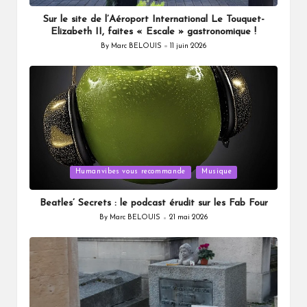
Sur le site de l’Aéroport International Le Touquet-
Elizabeth II, faites « Escale » gastronomique !
By
Marc BELOUIS
11 juin 2026
Posted
by
Posted
Humanvibes vous recommande
Musique
in
Beatles’ Secrets : le podcast érudit sur les Fab Four
By
Marc BELOUIS
21 mai 2026
Posted
by