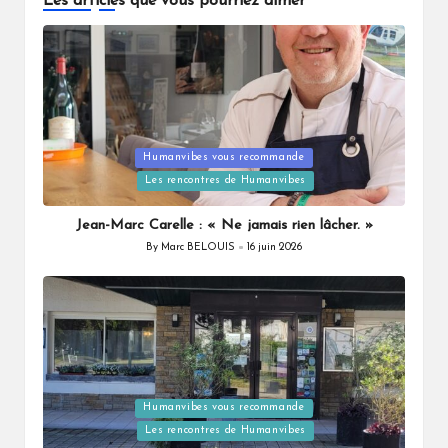
Les articles que vous pourriez aimer
Posted
Humanvibes vous recommande
in
Les rencontres de Humanvibes
Jean-Marc Carelle : « Ne jamais rien lâcher. »
By
Marc BELOUIS
16 juin 2026
Posted
by
Posted
Humanvibes vous recommande
in
Les rencontres de Humanvibes