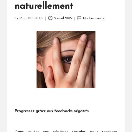
naturellement
By
Marc BELOUIS
2 avril 2015
No Comments
Posted
by
Progressez grâce aux feedbacks négatifs
Dans toutes nos relations sociales, nous recevons