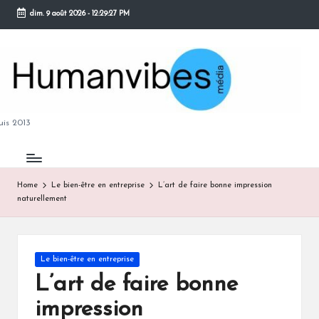
dim. 9 août 2026
-
12:29:28 PM
Skip
to
content
M
is 2013
Home
Le bien-être en entreprise
L’art de faire bonne impression
naturellement
B
Posted
Le bien-être en entreprise
in
L’art de faire bonne
impression