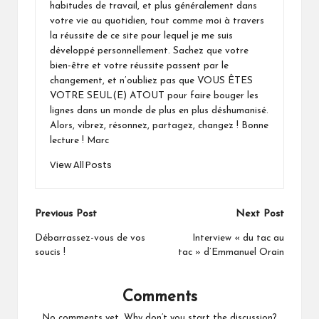
habitudes de travail, et plus généralement dans
votre vie au quotidien, tout comme moi à travers
la réussite de ce site pour lequel je me suis
développé personnellement. Sachez que votre
bien-être et votre réussite passent par le
changement, et n’oubliez pas que VOUS ÊTES
VOTRE SEUL(E) ATOUT pour faire bouger les
lignes dans un monde de plus en plus déshumanisé.
Alors, vibrez, résonnez, partagez, changez ! Bonne
lecture ! Marc
View All Posts
Post
Previous Post
Next Post
navigation
Débarrassez-vous de vos
Interview « du tac au
soucis !
tac » d’Emmanuel Orain
Comments
No comments yet. Why don’t you start the discussion?