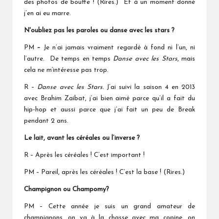
des photos de bouffe ! (Rires.) Et à un moment donné
j’en ai eu marre.
N'oubliez pas les paroles ou danse avec les stars
?
PM
–
Je n’ai jamais vraiment regardé à fond ni l’un, ni
l’autre. De temps en temps
Danse avec les Stars
, mais
cela ne m‘intéresse pas trop.
R –
Danse avec les Stars.
J’ai suivi la saison 4 en 2013
avec Brahim Zaibat, j’ai bien aimé parce qu’il a fait du
hip-hop et aussi parce que j’ai fait un peu de Break
pendant 2 ans.
Le lait, avant les céréales ou l’inverse ?
R – Après les céréales ! C’est important !
PM – Pareil, après les céréales ! C’est la base ! (Rires.)
Champignon ou Champomy?
PM – Cette année je suis un grand amateur de
champignons, on va à la chasse avec ma copine, on