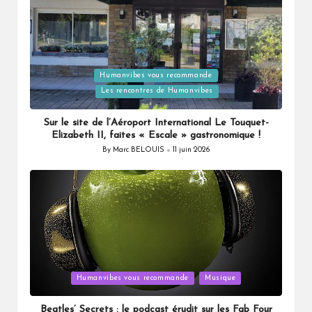
Posted
Humanvibes vous recommande
in
Les rencontres de Humanvibes
Sur le site de l’Aéroport International Le Touquet-
Elizabeth II, faites « Escale » gastronomique !
By
Marc BELOUIS
11 juin 2026
Posted
by
Posted
Humanvibes vous recommande
Musique
in
Beatles’ Secrets : le podcast érudit sur les Fab Four