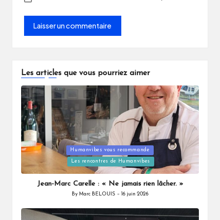
Les articles que vous pourriez aimer
Posted
Humanvibes vous recommande
in
Les rencontres de Humanvibes
Jean-Marc Carelle : « Ne jamais rien lâcher. »
By
Marc BELOUIS
16 juin 2026
Posted
by