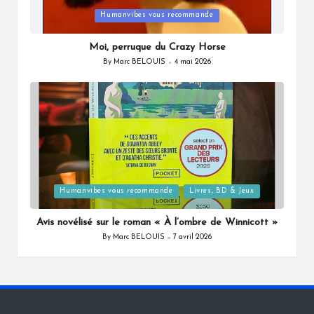
Posted
Humanvibes vous recommande
in
Moi, perruque du Crazy Horse
By
Marc BELOUIS
4 mai 2026
Posted
by
Posted
Humanvibes vous recommande
Livres, BD & Jeux
in
Avis novélisé sur le roman « À l’ombre de Winnicott »
By
Marc BELOUIS
7 avril 2026
Posted
by