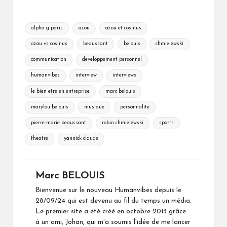
Tags:
alpha g paris
azou
azou et cosinus
azou vs cosinus
beaussant
belouis
chmielewski
communication
developpement personnel
humanvibes
interview
interviews
le bien etre en entreprise
marc belouis
marylou belouis
musique
personnalite
pierre-marie beaussant
robin chmielewski
sports
theatre
yannick claude
Marc BELOUIS
Bienvenue sur le nouveau Humanvibes depuis le
28/09/24 qui est devenu au fil du temps un média.
Le premier site a été créé en octobre 2013 grâce
à un ami, Johan, qui m'a soumis l'idée de me lancer