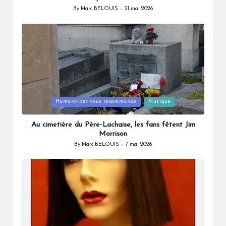
By
Marc BELOUIS
21 mai 2026
Posted
by
Posted
Humanvibes vous recommande
Musique
in
Au cimetière du Père-Lachaise, les fans fêtent Jim
Morrison
By
Marc BELOUIS
7 mai 2026
Posted
by