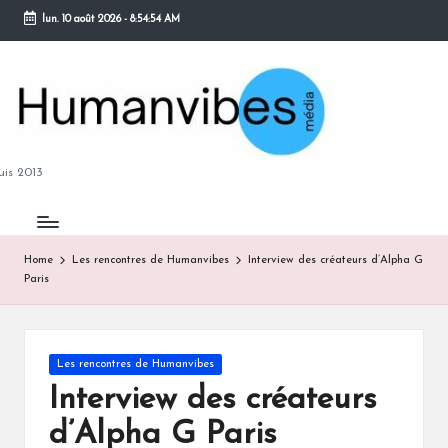
lun. 10 août 2026
-
8:54:55 AM
Skip
to
content
M
is 2013
Home
Les rencontres de Humanvibes
Interview des créateurs d’Alpha G
Paris
B
Posted
Les rencontres de Humanvibes
in
Interview des créateurs
d’Alpha G Paris