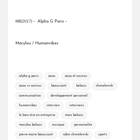
MB(2017) –
Alpha G Paris –
Marylou / Humanvibes
Tags:
alpha g paris
azou
azou et cosinus
azou vs cosinus
beaussant
belouis
chmielewski
communication
developpement personnel
humanvibes
interview
interviews
le bien etre en entreprise
marc belouis
marylou belouis
musique
personnalite
pierre-marie beaussant
robin chmielewski
sports