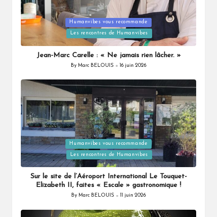
Posted
Humanvibes vous recommande
in
Les rencontres de Humanvibes
Jean-Marc Carelle : « Ne jamais rien lâcher. »
By
Marc BELOUIS
16 juin 2026
Posted
by
Posted
Humanvibes vous recommande
in
Les rencontres de Humanvibes
Sur le site de l’Aéroport International Le Touquet-
Elizabeth II, faites « Escale » gastronomique !
By
Marc BELOUIS
11 juin 2026
Posted
by