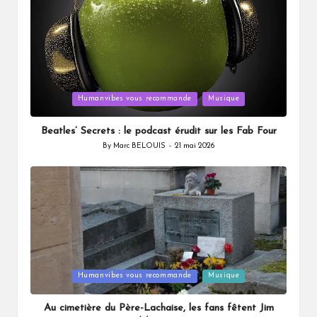
Posted
Humanvibes vous recommande
Musique
in
Beatles’ Secrets : le podcast érudit sur les Fab Four
By
Marc BELOUIS
21 mai 2026
Posted
by
Posted
Humanvibes vous recommande
Musique
in
Au cimetière du Père-Lachaise, les fans fêtent Jim