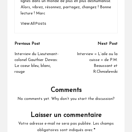
lignes dans un monde de plus en plus déshumanisé.
Alors, vibrez, résonnez, partagez, changez ! Bonne
lecture ! Marc
View All Posts
Post
Previous Post
Next Post
navigation
Interview du Lieutenant-
Interview « L’aile ou la
colonel Gauthier Dewas:
cuisse » de P.M.
Le coeur bleu, blanc,
Beaussant et
rouge
R.Chmielewski
Comments
No comments yet. Why don’t you start the discussion?
Laisser un commentaire
Votre adresse e-mail ne sera pas publiée.
Les champs
obligatoires sont indiqués avec
*