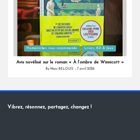
Posted
Humanvibes vous recommande
Livres, BD & Jeux
in
Avis novélisé sur le roman « À l’ombre de Winnicott »
By
Marc BELOUIS
7 avril 2026
Posted
by
Vibrez, résonnez, partagez, changez !