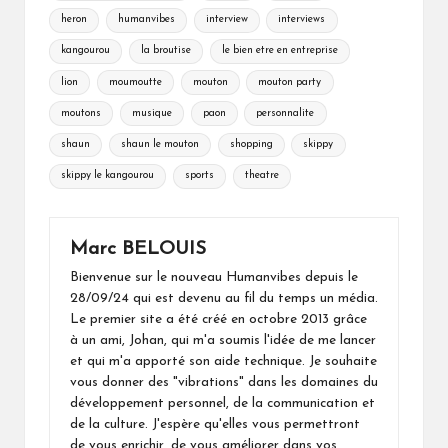
heron
humanvibes
interview
interviews
kangourou
la broutise
le bien etre en entreprise
lion
moumoutte
mouton
mouton party
moutons
musique
paon
personnalite
shaun
shaun le mouton
shopping
skippy
skippy le kangourou
sports
theatre
Marc BELOUIS
Bienvenue sur le nouveau Humanvibes depuis le
28/09/24 qui est devenu au fil du temps un média.
Le premier site a été créé en octobre 2013 grâce
à un ami, Johan, qui m'a soumis l'idée de me lancer
et qui m'a apporté son aide technique. Je souhaite
vous donner des "vibrations" dans les domaines du
développement personnel, de la communication et
de la culture. J'espère qu'elles vous permettront
de vous enrichir, de vous améliorer dans vos