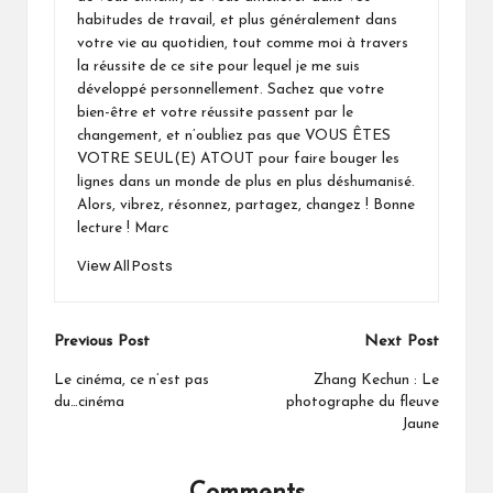
habitudes de travail, et plus généralement dans
votre vie au quotidien, tout comme moi à travers
la réussite de ce site pour lequel je me suis
développé personnellement. Sachez que votre
bien-être et votre réussite passent par le
changement, et n’oubliez pas que VOUS ÊTES
VOTRE SEUL(E) ATOUT pour faire bouger les
lignes dans un monde de plus en plus déshumanisé.
Alors, vibrez, résonnez, partagez, changez ! Bonne
lecture ! Marc
View All Posts
Post
Previous Post
Next Post
navigation
Le cinéma, ce n’est pas
Zhang Kechun : Le
du…cinéma
photographe du fleuve
Jaune