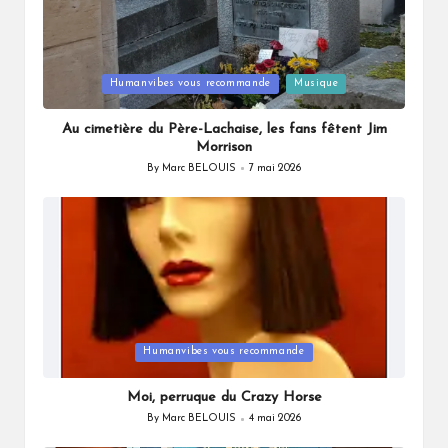
Posted
Humanvibes vous recommande
Musique
in
Au cimetière du Père-Lachaise, les fans fêtent Jim
Morrison
By
Marc BELOUIS
7 mai 2026
Posted
by
Posted
Humanvibes vous recommande
in
Moi, perruque du Crazy Horse
By
Marc BELOUIS
4 mai 2026
Posted
by