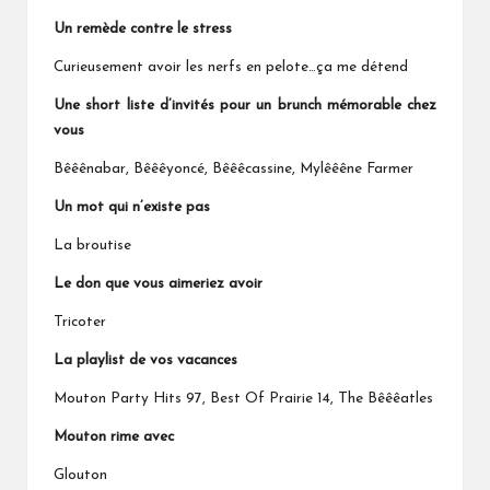
Un remède contre le stress
Curieusement avoir les nerfs en pelote…ça me détend
Une short liste d’invités pour un brunch mémorable chez
vous
Bêêênabar, Bêêêyoncé, Bêêêcassine, Mylêêêne Farmer
Un mot qui n’existe pas
La broutise
Le don que vous aimeriez avoir
Tricoter
La playlist de vos vacances
Mouton Party Hits 97, Best Of Prairie 14, The Bêêêatles
Mouton rime avec
Glouton