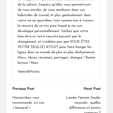
de la culture. J'espère qu'elles vous permettront
de vous enrichir, de vous améliorer dans vos
habitudes de travail, et plus généralement dans
votre vie au quotidien, tout comme moi à travers
la réussite de ce site pour lequel je me suis
développé personnellement. Sachez que votre
bien-être et votre réussite passent par le
changement, et n’oubliez pas que VOUS ÊTES
VOTRE SEUL(E) ATOUT pour faire bouger les
lignes dans un monde de plus en plus déshumanisé.
Alors, vibrez, résonnez, partagez, changez ! Bonne
lecture ! Marc
View All Posts
Post
Previous Post
Next Post
navigation
Humanvibes vous
Leader féminin, leader
recommande: Le son
masculin : quelles
« binaural »
différences et points
communs ?