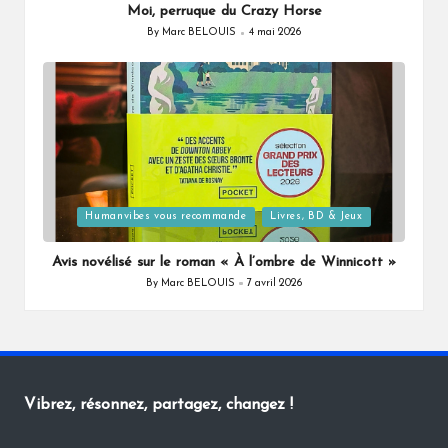
Moi, perruque du Crazy Horse
By
Marc BELOUIS
4 mai 2026
Posted
by
Posted
Humanvibes vous recommande
Livres, BD & Jeux
in
Avis novélisé sur le roman « À l’ombre de Winnicott »
By
Marc BELOUIS
7 avril 2026
Posted
by
Vibrez, résonnez, partagez, changez !