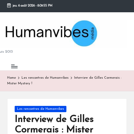
jeu. 6 août 2026
-
8:09:56 PM
Skip
to
content
M
is 2013
Home
Les rencontres de Humanvibes
Interview de Gilles Cormerais :
Mister Mystery !
B
Posted
Les rencontres de Humanvibes
in
Interview de Gilles
Cormerais : Mister