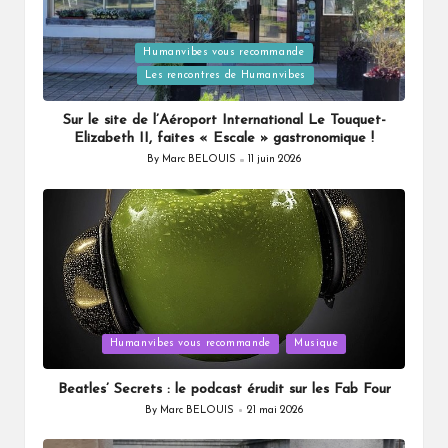
Posted
Humanvibes vous recommande
in
Les rencontres de Humanvibes
Sur le site de l’Aéroport International Le Touquet-
Elizabeth II, faites « Escale » gastronomique !
By
Marc BELOUIS
11 juin 2026
Posted
by
Posted
Humanvibes vous recommande
Musique
in
Beatles’ Secrets : le podcast érudit sur les Fab Four
By
Marc BELOUIS
21 mai 2026
Posted
by